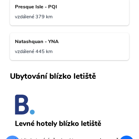
Presque Isle - PQI
vzdálené 379 km
Natashquan - YNA
vzdálené 445 km
Ubytování blízko letiště
C
Levné hotely blízko letiště
sv
Př