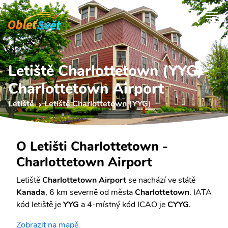
Letiště Charlottetown (YYG)
Charlottetown Airport
Letiště
Letiště Charlottetown (YYG)
O Letišti Charlottetown -
Charlottetown Airport
Letiště
Charlottetown Airport
se nachází ve státě
Kanada
, 6 km severně od města
Charlottetown
. IATA
kód letiště je
YYG
a 4-místný kód ICAO je
CYYG
.
Zobrazit na mapě