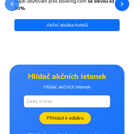
Najdi ubytování přes booking.com
se slevou až
et
30%.
Akční abídka hotelů
Hlídač akčních letenek
Hlídač akčních letenek
Přihlásit k odběru