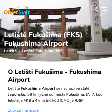
Letiště Fukušima (FKS)
Fukushima Airport
Letiště
Letiště Fukušima (FKS)
O Letišti Fukušima - Fukushima
Airport
Letiště
Fukushima Airport
se nachází ve státě
Japonsko
, 59 km jižně od města
Fukušima
. IATA kód
letiště je
FKS
a 4-místný kód ICAO je
RJSF
.
Zobrazit na mapě