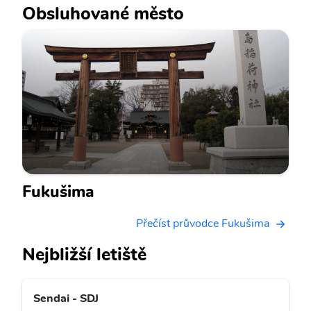
Obsluhované město
Fukušima
Přečíst průvodce Fukušima
Nejbližší letiště
Sendai - SDJ