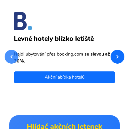
F
Levné hotely blízko letiště
sv
Př
Najdi ubytování přes booking.com
se slevou až
et
30%.
Akční abídka hotelů
Hlídač akčních letenek