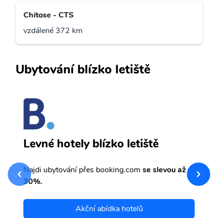
Chitose - CTS
vzdálené 372 km
Ubytování blízko letiště
A
Levné hotely blízko letiště
sv
Př
Najdi ubytování přes booking.com
se slevou až
et
30%.
Akční abídka hotelů