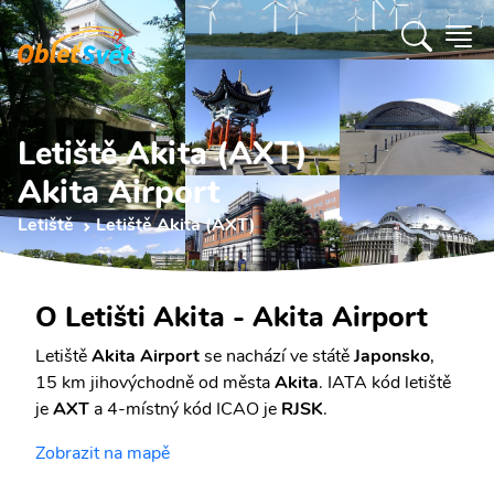
Letiště Akita (AXT)
Akita Airport
Letiště
Letiště Akita (AXT)
O Letišti Akita - Akita Airport
Letiště
Akita Airport
se nachází ve státě
Japonsko
,
15 km jihovýchodně od města
Akita
. IATA kód letiště
je
AXT
a 4-místný kód ICAO je
RJSK
.
Zobrazit na mapě