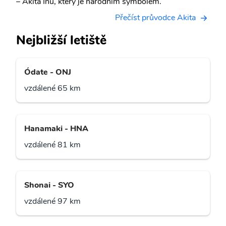
– Akita Inu, který je národním symbolem.
Přečíst průvodce Akita
Nejbližší letiště
Ódate - ONJ
vzdálené 65 km
Hanamaki - HNA
vzdálené 81 km
Shonai - SYO
vzdálené 97 km