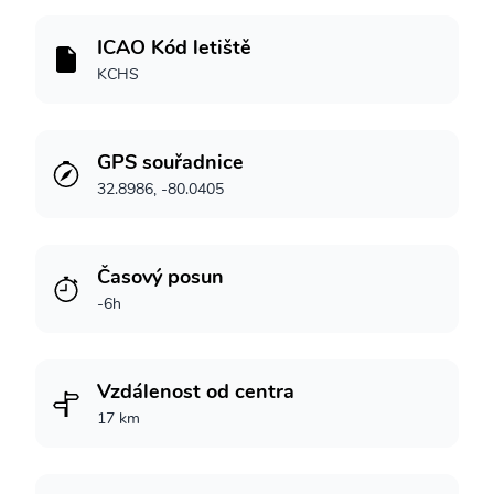
ICAO Kód letiště
KCHS
GPS souřadnice
32.8986, -80.0405
Časový posun
-6h
Vzdálenost od centra
17 km