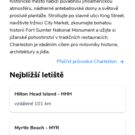
historické město nabízí půvabnou jihoamerickou
atmosféru, nádherné antebellovské domy a světově
proslulé plantáže. Strollujte po slavné ulici King Street,
navštivte tržnici City Market, zkoumejte bohatou
historii Fort Sumter National Monument a užijte si
jižanské pohostinství v tradičních restauracích.
Charleston je ideálním cílem pro milovníky historie,
architektury a jídla.
Přečíst průvodce Charleston
Nejbližší letiště
Hilton Head Island - HHH
vzdálené 101 km
Myrtle Beach - MYR