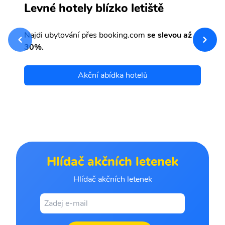
C
Levné hotely blízko letiště
sv
Př
Najdi ubytování přes booking.com
se slevou až
et
30%.
Akční abídka hotelů
Hlídač akčních letenek
Hlídač akčních letenek