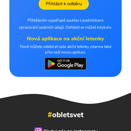
Přihlásit k odběru
Přihlášením vyjadřuješ souhlas s podmínkami
zpracování osobních údajů. Odhlásit se můžeš kdykoliv.
Nová aplikace na akční letenky
Nově můžete odebírat naše akční letenky zdarma také
přes naší novou aplikaci.
#
obletsvet