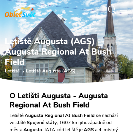
Letiště Augusta (AGS)
Augusta Regional At Bush
Field
Letiště
Letiště Augusta (AGS)
O Letišti Augusta - Augusta
Regional At Bush Field
Letiště
Augusta Regional At Bush Field
se nachází
ve státě
Spojené státy
, 1607 km jihozápadně od
města
Augusta
. IATA kód letiště je
AGS
a 4-místný