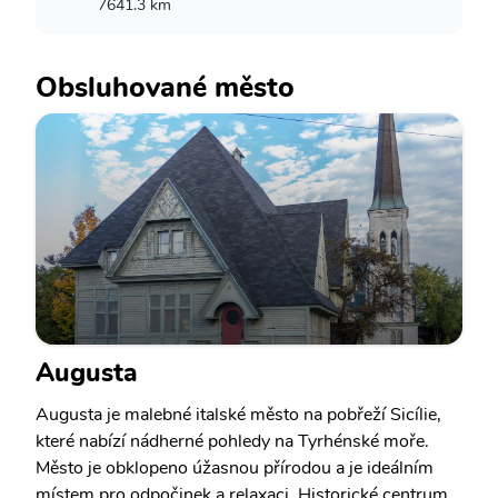
7641.3 km
Obsluhované město
Augusta
Augusta je malebné italské město na pobřeží Sicílie,
které nabízí nádherné pohledy na Tyrhénské moře.
Město je obklopeno úžasnou přírodou a je ideálním
místem pro odpočinek a relaxaci. Historické centrum