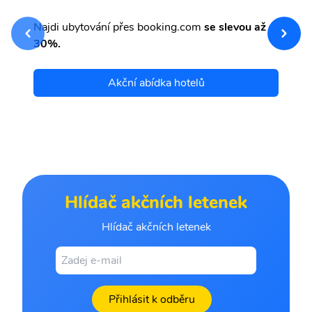
sv
Př
Najdi ubytování přes booking.com
se slevou až
et
30%.
Akční abídka hotelů
Hlídač akčních letenek
Hlídač akčních letenek
Přihlásit k odběru