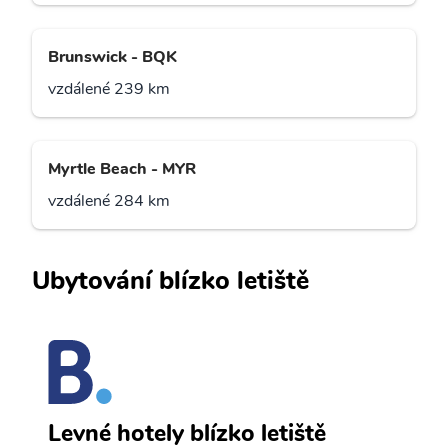
Brunswick - BQK
vzdálené 239 km
Myrtle Beach - MYR
vzdálené 284 km
Ubytování blízko letiště
A
Levné hotely blízko letiště