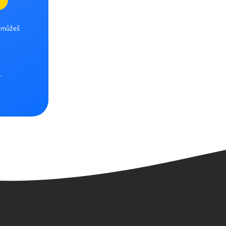
e můžeš
.