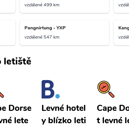
vzdálené 499 km
vzdá
Pangnirtung - YXP
Kang
vzdálené 547 km
vzdá
 letiště
e Dorse
Cape Do
Levné hotel
evné lete
t levné l
y blízko leti