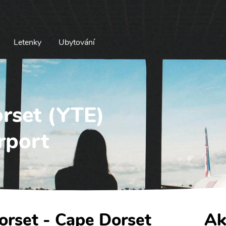
Letenky
Ubytování
orset (YTE)
rport
orset - Cape Dorset
Ak