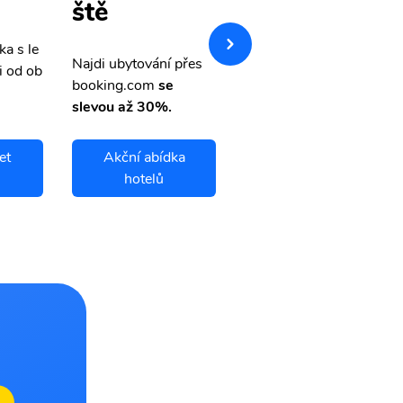
nky
ště
ka s le
Přehledná stránka s le
Najdi ubytování přes
i od ob
vnými letenkami od ob
booking.com
se
letsvet.cz
slevou až 30%.
et
Akční abídka
Cape Dorset
hotelů
letenky