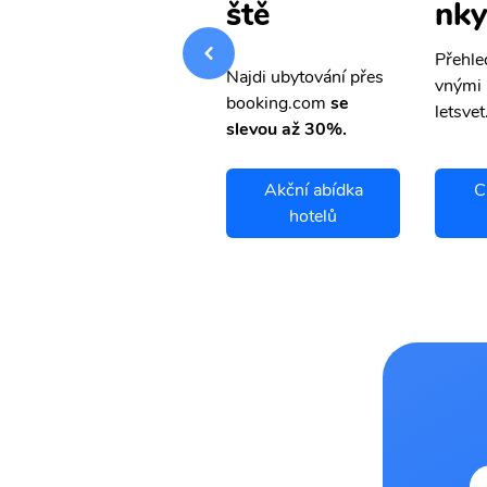
nky
nky
ště
Přehledná stránka s le
Přehle
Najdi ubytování přes
vnými letenkami od ob
vnými 
booking.com
se
letsvet.cz
letsvet
slevou až 30%.
Cape Dorset
Akční abídka
C
letenky
hotelů