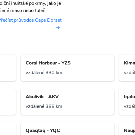
adiční inuitské pokrmy, jako je
šené maso nebo tuleň.
Přečíst průvodce Cape Dorset
Coral Harbour - YZS
Kimm
vzdálené 330 km
vzdá
Akulivik - AKV
Iqalu
vzdálené 388 km
vzdá
Quaqtaq - YQC
Nauj