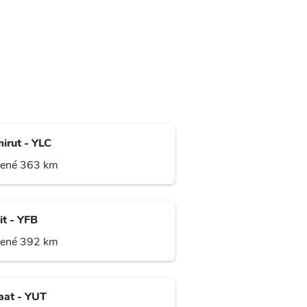
irut - YLC
lené 363 km
it - YFB
lené 392 km
aat - YUT