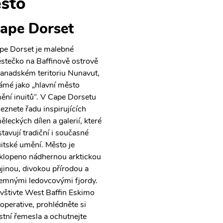
sto
ape Dorset
pe Dorset je malebné
stečko na Baffinově ostrově
kanadském teritoriu Nunavut,
ámé jako „hlavní město
ění inuitů“. V Cape Dorsetu
leznete řadu inspirujících
ěleckých dílen a galerií, které
stavují tradiční i současné
uitské umění. Město je
klopeno nádhernou arktickou
ajinou, divokou přírodou a
jemnými ledovcovými fjordy.
vštivte West Baffin Eskimo
operative, prohlédněte si
stní řemesla a ochutnejte