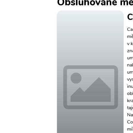
Obsluhované mě
C
Ca
mě
v 
zn
um
na
um
vy
in
ob
kr
ta
Na
Co
mí