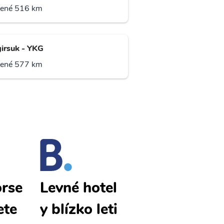
lené 516 km
irsuk - YKG
lené 577 km
rse
Cape Dorse
Levné hotel
ete
t levné lete
y blízko leti