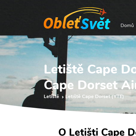
Domů
Letiště Cape D
Cape Dorset Ai
Letiště
Letiště Cape Dorset (YTE)
O Letišti Cape D