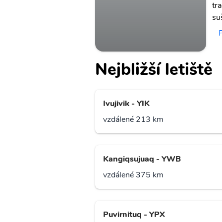
tr
su
Nejbližší letiště
Ivujivik - YIK
vzdálené 213 km
Kangiqsujuaq - YWB
vzdálené 375 km
Puvirnituq - YPX