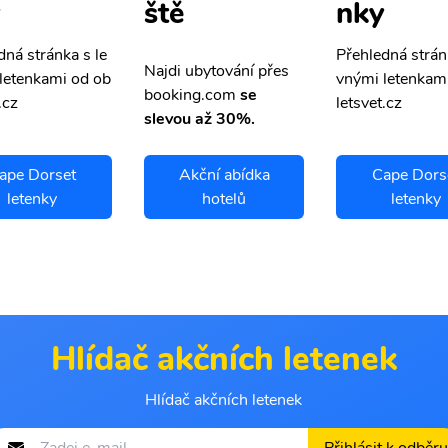
nky
ště
dná stránka s le
Přehledná strán
Najdi ubytování přes
letenkami od ob
vnými letenkam
booking.com
se
.cz
letsvet.cz
slevou až 30%.
ape Dorset
Akční abídka
Cape Dors
letenky
hotelů
letenky
Hlídač akčních letenek
Hlídač akčních letenek