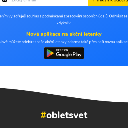
Přihlásit k odběru
šením vyjadřuješ souhlas s podmínkami zpracování osobních údajů. Odhlásit s
kdykoliv.
Nová aplikace na akční letenky
Nově můžete odebírat naše akční letenky zdarma také přes naší novou aplikaci
#
obletsvet