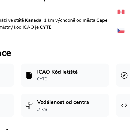
ází ve státě
Kanada
, 1 km východně od města
Cape
místný kód ICAO je
CYTE
.
ace
ICAO Kód letiště
CYTE
Vzdálenost od centra
.7 km