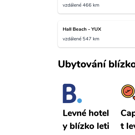
vzdálené 466 km
Hall Beach - YUX
vzdálené 547 km
Ubytování blízko
Cape Dorse
Cap
Levné hotel
t levné lete
t l
y blízko leti