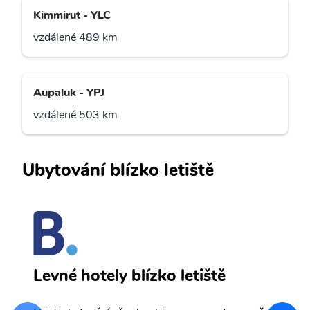
Kimmirut - YLC
vzdálené 489 km
Aupaluk - YPJ
vzdálené 503 km
Ubytování blízko letiště
A
Levné hotely blízko letiště
sv
Př