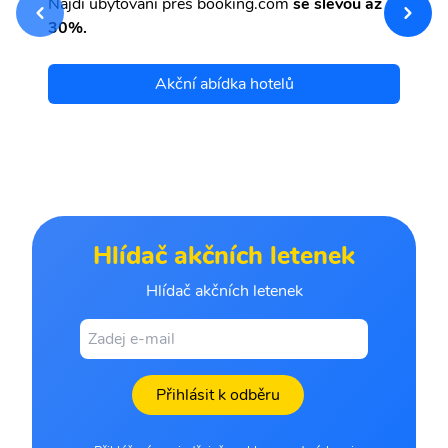
Najdi ubytování přes booking.com
se slevou až
et
30%.
Akční abídka hotelů
Hlídač akčních letenek
Hlídač akčních letenek
Přihlásit k odběru