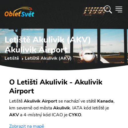
Letiště Akulivik (AKV)
Akulivik Airport
Letiště
Letiště Akulivik (AKV)
O Letišti Akulivik - Akulivik
Airport
Letiště
Akulivik Airport
se nachází ve státě
Kanada
,
km severně od města
Akulivik
. IATA kód letiště je
AKV
a 4-místný kód ICAO je
CYKO
.
Zobrazit na mapě