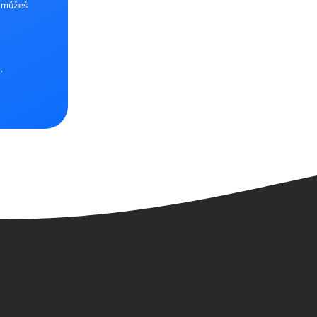
e můžeš
.