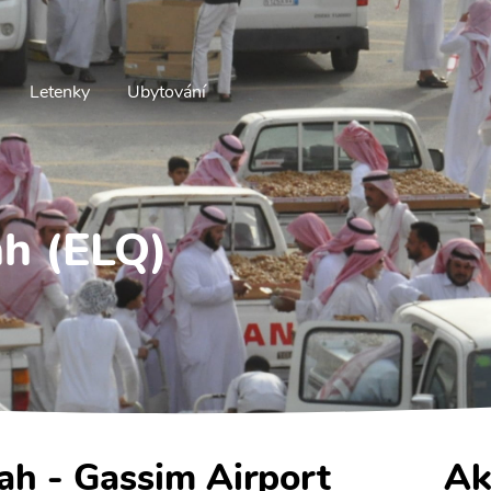
Letenky
Ubytování
ah (ELQ)
ah - Gassim Airport
Ak