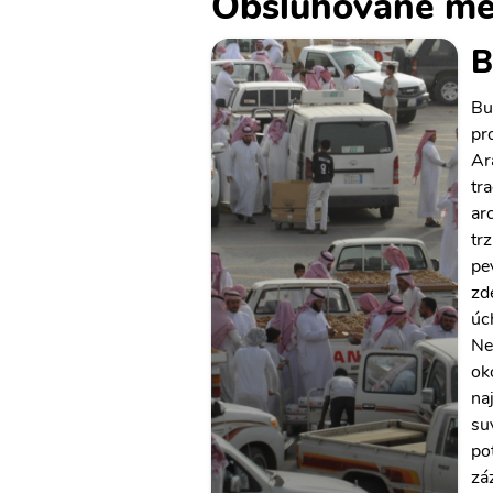
Obsluhované mě
B
Bu
pr
Ar
tr
ar
trz
pe
zd
úc
Ne
ok
na
su
po
zá