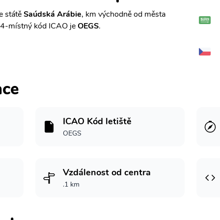
e státě
Saúdská Arábie
, km východně od města
4-místný kód ICAO je
OEGS
.
ace
ICAO Kód letiště
OEGS
Vzdálenost od centra
.1 km