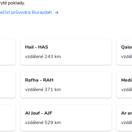
ryté poklady.
řečíst průvodce Buraydah
Hail - HAS
Qais
vzdálené 243 km
vzdá
Rafha - RAH
Medí
vzdálené 371 km
vzdá
Al Jouf - AJF
Ar a
vzdálené 529 km
vzdá