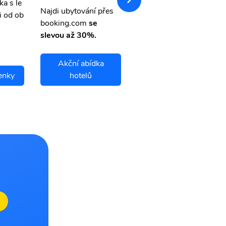
ka s le
Přehledná stránka s le
Najdi ubytování přes
i od ob
vnými letenkami od ob
booking.com
se
letsvet.cz
slevou až 30%.
Akční abídka
enky
hotelů
Buraydah letenky