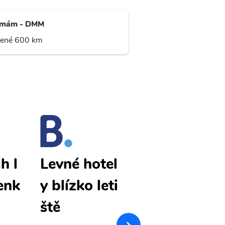
mám - DMM
lené 600 km
h l
Buraydah l
Levné hotel
enk
evné letenk
y blízko leti
y
ště