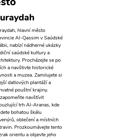
sto
uraydah
raydah, hlavní město
ovincie Al-Qassim v Saúdské
ábii, nabízí nádherné ukázky
adiční saúdské kultury a
chitektury. Procházejte se po
ích a navštivte historické
vnosti a muzea. Zamilujete si
ejší datlových plantáží a
hvatné pouštní krajiny.
zapomeňte navštívit
ouzlující trh Al-Aranas, kde
jdete bohatou škálu
venýrů, oblečení a místních
travin. Prozkoumávejte tento
zrak orientu a objevte jeho