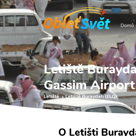
Domů
Letiště Burayd
Gassim Airport
Letiště
Letiště Buraydah (ELQ)
O Letišti Burayd