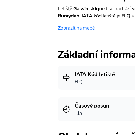
Letiště
Gassim Airport
se nachází v
Buraydah
. IATA kód letiště je
ELQ
a 
Zobrazit na mapě
Základní inform
IATA Kód letiště
ELQ
Časový posun
+1h