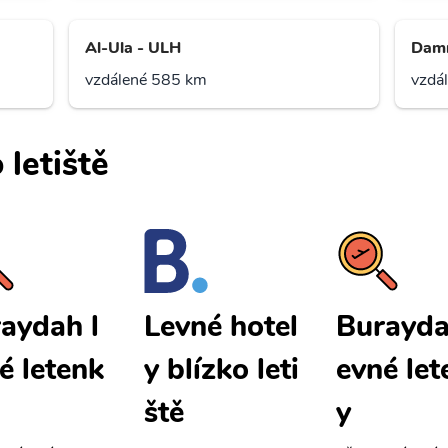
Al-Ula - ULH
Dam
vzdálené 585 km
vzdá
 letiště
aydah l
Burayda
Levné hotel
é letenk
evné let
y blízko leti
y
ště