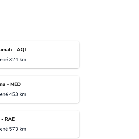
umah - AQI
lené 324 km
na - MED
lené 453 km
r - RAE
lené 573 km