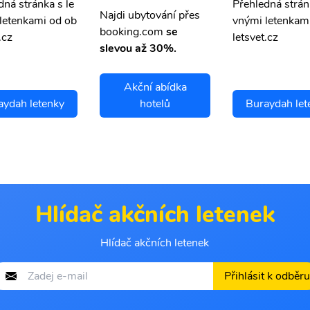
dná stránka s le
Přehledná strán
Najdi ubytování přes
letenkami od ob
vnými letenkam
booking.com
se
.cz
letsvet.cz
slevou až 30%.
Akční abídka
aydah letenky
hotelů
Buraydah let
Hlídač akčních letenek
Hlídač akčních letenek
Přihlásit k odběru