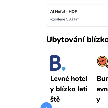
Al Hofuf - HOF
vzdálené 583 km
Ubytování blízko
Buraydah l
Bur
Levné hotel
evné letenk
evn
y blízko leti
y
y
ště