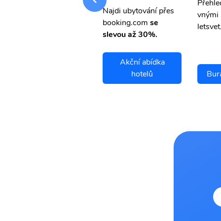
Přehledná stránka s le
Přehle
Najdi ubytování přes
vnými letenkami od ob
vnými 
booking.com
se
letsvet.cz
letsvet
slevou až 30%.
Akční abídka
Buraydah letenky
hotelů
Bur