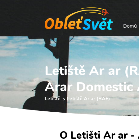
Domů
Letiště Ar ar (
Arar Domestic 
Letiště
Letiště Ar ar (RAE)
O Letišti Ar ar 