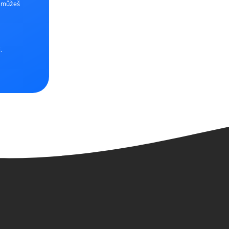
e můžeš
.