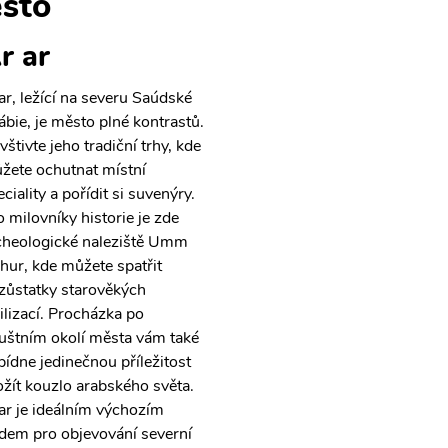
sto
r ar
ar, ležící na severu Saúdské
ábie, je město plné kontrastů.
vštivte jeho tradiční trhy, kde
žete ochutnat místní
ciality a pořídit si suvenýry.
o milovníky historie je zde
cheologické naleziště Umm
hur, kde můžete spatřit
zůstatky starověkých
vilizací. Procházka po
uštním okolí města vám také
bídne jedinečnou příležitost
ožít kouzlo arabského světa.
ar je ideálním výchozím
dem pro objevování severní