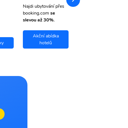
letsvet.cz
Najdi ubytování přes
booking.com
se
slevou až 30%.
Akční abídka
ky
hotelů
Ar ar letenky