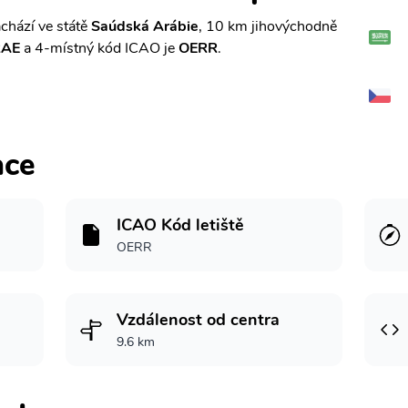
chází ve státě
Saúdská Arábie
, 10 km jihovýchodně
RAE
a 4-místný kód ICAO je
OERR
.
ace
ICAO Kód letiště
OERR
Vzdálenost od centra
9.6 km