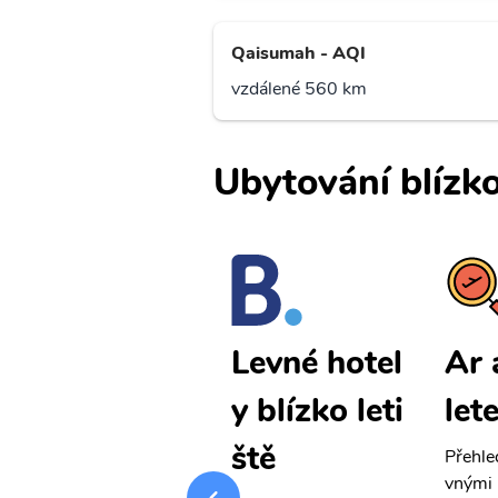
Qaisumah - AQI
vzdálené 560 km
Ubytování blízko
Ar ar levné
Ar 
Levné hotel
letenky
let
y blízko leti
ště
Přehledná stránka s le
Přehle
vnými letenkami od ob
vnými 