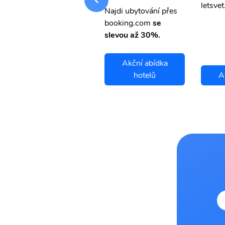
letsvet.cz
letsvet
Najdi ubytování přes
booking.com
se
slevou až 30%.
Akční abídka
Ar ar letenky
hotelů
A