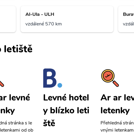
Al-Ula - ULH
Bura
vzdálené 570 km
vzdá
 letiště
ar levné
Ar ar le
Levné hotel
enky
letenky
y blízko leti
ště
dná stránka s le
Přehledná strán
letenkami od ob
vnými letenkam