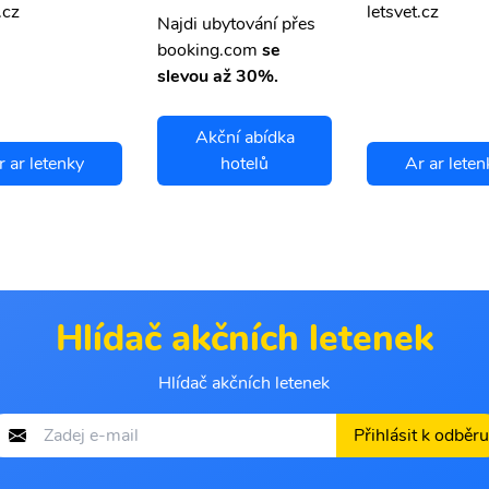
.cz
letsvet.cz
Najdi ubytování přes
booking.com
se
slevou až 30%.
Akční abídka
r ar letenky
hotelů
Ar ar leten
Hlídač akčních letenek
Hlídač akčních letenek
Přihlásit k odběru