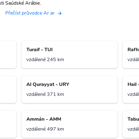
sti Saúdské Arábie.
Přečíst průvodce Ar ar
Turaif - TUI
Rafh
vzdálené 245 km
vzdá
Al Qurayyat - URY
Hail
vzdálené 371 km
vzdá
Ammán - AMM
Tabu
vzdálené 497 km
vzdá