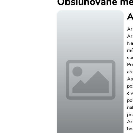
Obsluhované mě
A
Ar
Ar
Na
mů
spe
Pr
ar
As
po
ci
po
na
pr
Ar
bo