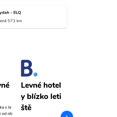
ydah - ELQ
lené 573 km
vné
Ar ar levné
Levné hotel
letenky
y blízko leti
ště
ka s le
Přehledná stránka s le
i od ob
vnými letenkami od ob