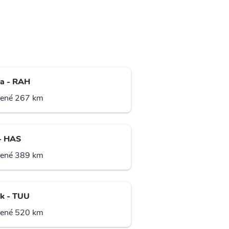
a - RAH
lené 267 km
 - HAS
lené 389 km
k - TUU
lené 520 km