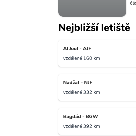
čá
Nejbližší letiště
Al Jouf - AJF
vzdálené 160 km
Nadžaf - NJF
vzdálené 332 km
Bagdád - BGW
vzdálené 392 km