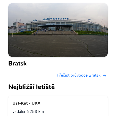
Bratsk
Přečíst průvodce Bratsk
Nejbližší letiště
Usť-Kut - UKX
vzdálené 253 km