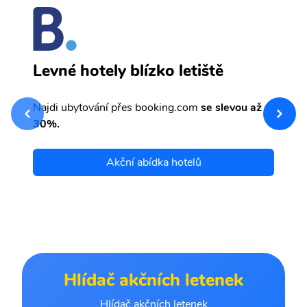
B
Levné hotely blízko letiště
sv
Př
Najdi ubytování přes booking.com
se slevou až
et
30%.
Akční abídka hotelů
Hlídač akčních letenek
Hlídač akčních letenek