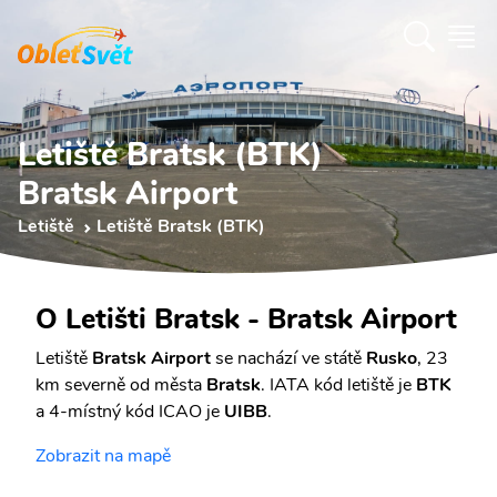
Letiště Bratsk (BTK)
Bratsk Airport
Letiště
Letiště Bratsk (BTK)
O Letišti Bratsk - Bratsk Airport
Letiště
Bratsk Airport
se nachází ve státě
Rusko
, 23
km severně od města
Bratsk
. IATA kód letiště je
BTK
a 4-místný kód ICAO je
UIBB
.
Zobrazit na mapě