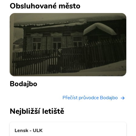
Obsluhované město
Bodajbo
Přečíst průvodce Bodajbo
Nejbližší letiště
Lensk - ULK