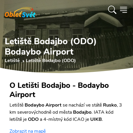
Letiště Bodajbo (ODO)
Bodaybo Airport
Letiště
Letiště Bodajbo (ODO)
O Letišti Bodajbo - Bodaybo
Airport
Letiště
Bodaybo Airport
se nachází ve státě
Rusko
, 3
km severovýchodně od města
Bodajbo
. IATA kód
letiště je
ODO
a 4-místný kód ICAO je
UIKB
.
Zobrazit na mapě