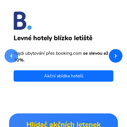
B
Levné hotely blízko letiště
sv
Př
Najdi ubytování přes booking.com
se slevou až
et
30%.
Akční abídka hotelů
Hlídač akčních letenek