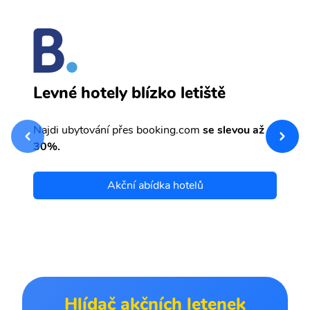
A
Levné hotely blízko letiště
sv
Př
Najdi ubytování přes booking.com
se slevou až
et
30%.
Akční abídka hotelů
Hlídač akčních letenek