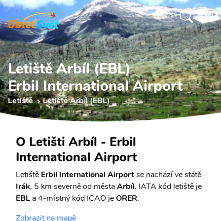
Letiště Arbíl (EBL)
Erbil International Airport
Letiště
Letiště Arbíl (EBL)
O Letišti Arbíl - Erbil
International Airport
Letiště
Erbil International Airport
se nachází ve státě
Irák
, 5 km severně od města
Arbíl
. IATA kód letiště je
EBL
a 4-místný kód ICAO je
ORER
.
Zobrazit na mapě