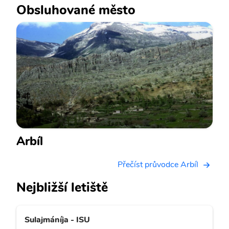
Obsluhované město
Arbíl
Přečíst průvodce Arbíl
Nejbližší letiště
Sulajmáníja - ISU