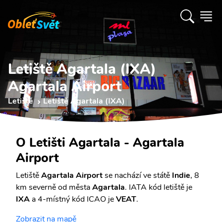
Letiště Agartala (IXA)
Agartala Airport
Letiště
Letiště Agartala (IXA)
O Letišti Agartala - Agartala
Airport
Letiště
Agartala Airport
se nachází ve státě
Indie
, 8
km severně od města
Agartala
. IATA kód letiště je
IXA
a 4-místný kód ICAO je
VEAT
.
Zobrazit na mapě