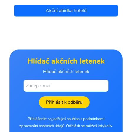
Akční abídka hotelů
Hlídač akčních letenek
Hlídač akčních letenek
Přihlásit k odběru
Přihlášením vyjadřuješ souhlas s podmínkami
zpracování osobních údajů. Odhlásit se můžeš kdykoliv.