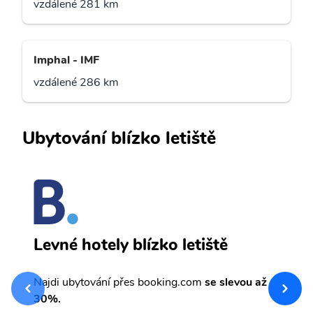
vzdálené 281 km
Imphal - IMF
vzdálené 286 km
Ubytování blízko letiště
A
Levné hotely blízko letiště
sv
Př
Najdi ubytování přes booking.com
se slevou až
et
30%.