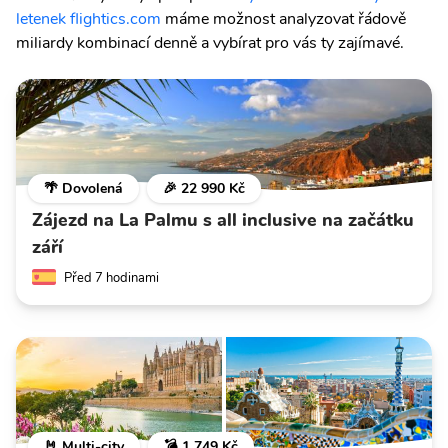
letenek flightics.com
máme možnost analyzovat řádově
miliardy kombinací denně a vybírat pro vás ty zajímavé.
🌴 Dovolená
🎉 22 990 Kč
Zájezd na La Palmu s all inclusive na začátku
září
Před 7 hodinami
🤘 Multi-city
💣 1 749 Kč