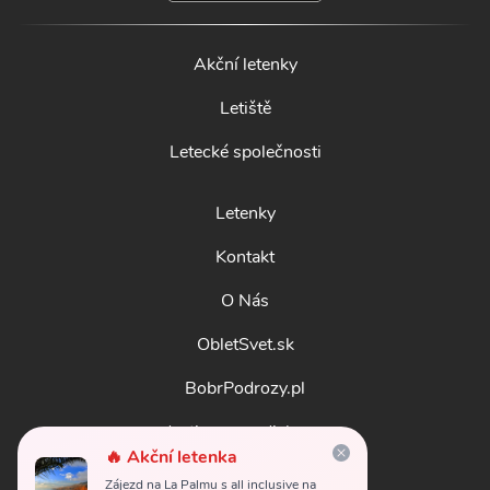
Akční letenky
Letiště
Letecké společnosti
Letenky
Kontakt
O Nás
ObletSvet.sk
BobrPodrozy.pl
destinosmundiales.es
🔥 Akční letenka
guidadestinazioni.it
Zájezd na La Palmu s all inclusive na