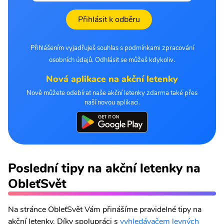
Přihlásit k odběru
Přihlášením vyjadřuješ souhlas s podmínkami zpracování
osobních údajů. Odhlásit se můžeš kdykoliv.
Nová aplikace na akční letenky
Nově můžete odebírat naše akční letenky zdarma také přes
naší novou aplikaci.
Poslední tipy na akční letenky na
ObleťSvět
Na stránce ObleťSvět Vám přinášíme pravidelné tipy na
akční letenky. Díky spolupráci s
vyhledávačem levných