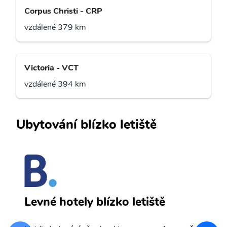
Corpus Christi - CRP
vzdálené 379 km
Victoria - VCT
vzdálené 394 km
Ubytování blízko letiště
D
Levné hotely blízko letiště
sv
Př