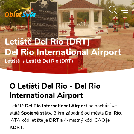
Letiště Del Rio (DRT)
Del Rio International Airport
Letiště
Letiště Del Rio (DRT)
O Letišti Del Rio - Del Rio
International Airport
Letiště
Del Rio International Airport
se nachází ve
státě
Spojené státy
, 3 km západně od města
Del Rio
.
IATA kód letiště je
DRT
a 4-místný kód ICAO je
KDRT
.