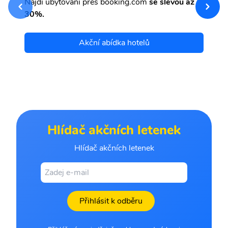
Najdi ubytování přes booking.com
se slevou až
et
30%.
Akční abídka hotelů
Hlídač akčních letenek
Hlídač akčních letenek
Přihlásit k odběru