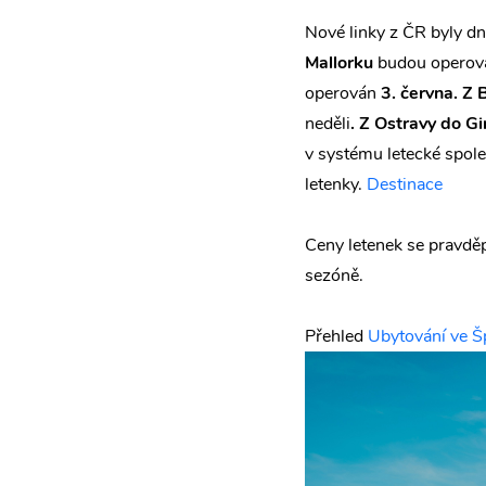
Nové linky z ČR byly 
Mallorku
budou opero
operován
3. června. Z
neděli
. Z Ostravy do G
v systému letecké spole
letenky.
Destinace
Ceny letenek se pravdě
sezóně.
Přehled
Ubytování ve Š