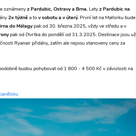
dne oznámeny
z Pardubic, Ostravy a Brna.
Lety
z Pardubic na
vány
2x týdně
a to
v sobotu a v úterý.
První let na Mallorku bude
 Brna do Málagy
pak od 30. března 2025, vždy ve středu a v
irony
pak od čtvrtka do pondělí od 31.3.2025.
Destinace jsou už
čnosti Ryanair přidány, zatím ale nejsou stanoveny ceny za
podobně budou pohybovat od 1 800 - 4 500 Kč v závislosti na
panělsku