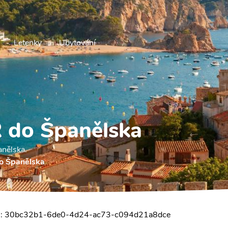
Letenky
Ubytování
R do Španělska
anělska.
do Španělska
tion: 30bc32b1-6de0-4d24-ac73-c094d21a8dce