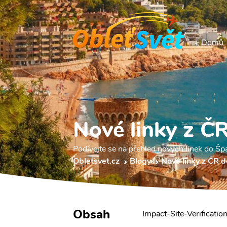
Domů
Nové linky z Č
Podívejte se na přehled nových linek do Šp
Obletsvet.cz
Blogy
Nové linky z ČR 
Obsah
Impact-Site-Verifica