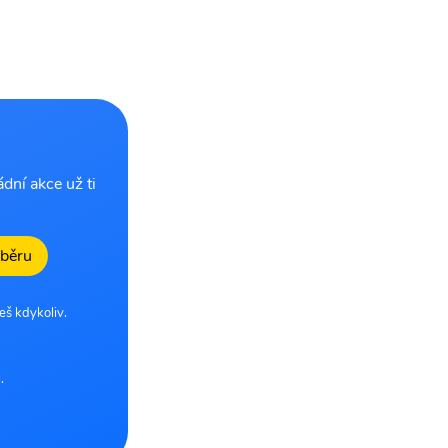
dní akce už ti
dběru
eš kdykoliv.
.