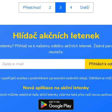
Předchozí
2
3
4
Další
Hlídač akčních letenek
letenky? Přihlaš se k našemu odběru akčních letenek. Žádná pará
neuteče.
Přihlásit k o
 vyjadřuješ souhlas s podmínkami zpracování osobních údajů. Odhlásit se můž
Nová aplikace na akční letenky
Nově můžete odebírat naše akční letenky zdarma také přes naší novou aplikaci