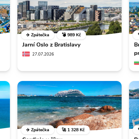
✈️ Zpátečka
💣 989 Kč
Jarní Oslo z Bratislavy
B
p
27.07.2026
✈️ Zpátečka
🚀 1 328 Kč