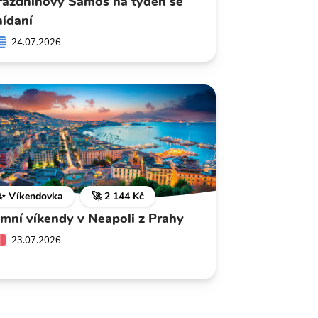
rázdninový Samos na týden se
nídaní
24.07.2026
✨ Víkendovka
🚀 2 144 Kč
imní víkendy v Neapoli z Prahy
23.07.2026