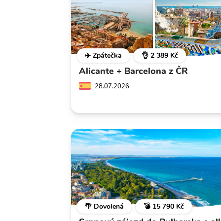
✈️ Zpátečka
👌 2 389 Kč
Alicante + Barcelona z ČR
28.07.2026
🌴 Dovolená
💣 15 790 Kč