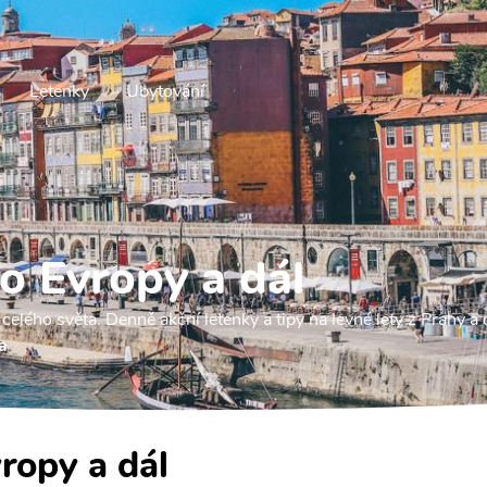
Letenky
Ubytování
o Evropy a dál
celého světa. Denně akční letenky a tipy na levné lety z Prahy a o
a
ropy a dál