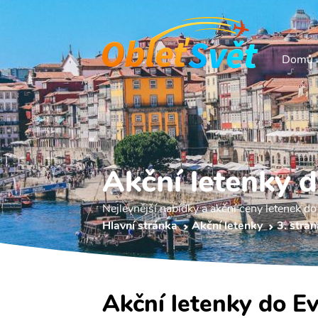
Domů
Akční letenky d
Nejlevnější nabídky a akční ceny letenek do 
Hlavní stránka
Akční letenky
3. stran
Akční letenky do Ev