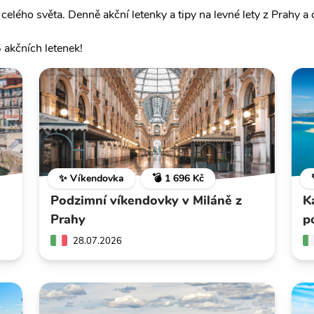
celého světa. Denně akční letenky a tipy na levné lety z Prahy a o
 akčních letenek!
✨ Víkendovka
💣 1 696 Kč
Podzimní víkendovky v Miláně z
K
Prahy
p
28.07.2026