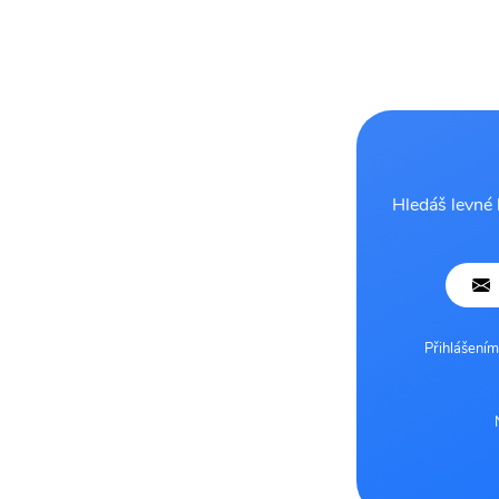
Hledáš levné 
Přihlášením