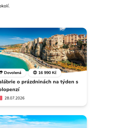
kolí.
🌴 Dovolená
😍 16 990 Kč
alábrie o prázdninách na týden s
olopenzí
28.07.2026