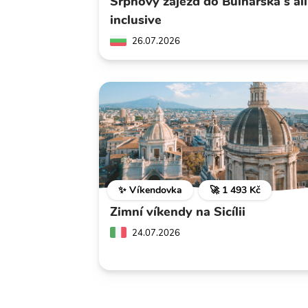
Srpnový zájezd do Bulharska s all
inclusive
26.07.2026
✨ Víkendovka
🚀 1 493 Kč
Zimní víkendy na Sicílii
24.07.2026