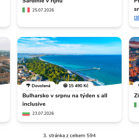
Sardinie v říjnu
P
s
25.07.2026
🌴 Dovolená
🤩 15 490 Kč
Bulharsko v srpnu na týden s all
Z
inclusive
23.07.2026
3. stránka z celkem 594