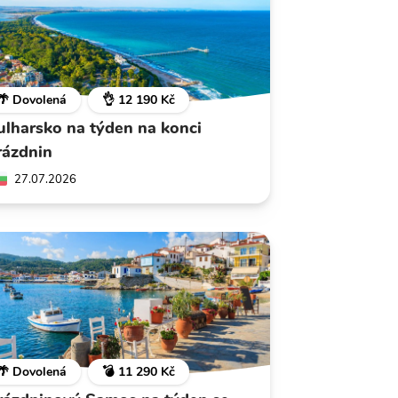
🌴 Dovolená
👌 12 190 Kč
ulharsko na týden na konci
rázdnin
27.07.2026
🌴 Dovolená
💣 11 290 Kč