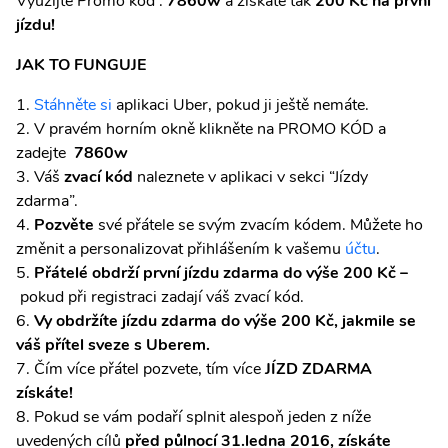
Využijte Promo kód :
7860w
a získáte tak
200 Kč na první
jízdu!
JAK TO FUNGUJE
Stáhněte si
aplikaci Uber, pokud ji ještě nemáte.
V pravém horním okně klikněte na PROMO KÓD a
zadejte
7860w
Váš
zvací kód
naleznete v aplikaci v sekci “Jízdy
zdarma”.
Pozvěte
své přátele se svým zvacím kódem. Můžete ho
změnit a personalizovat přihlášením k vašemu
účtu
.
Přátelé obdrží první jízdu zdarma do výše 200 Kč –
pokud při registraci zadají váš zvací kód.
Vy obdržíte jízdu zdarma do výše 200 Kč, jakmile se
váš přítel sveze s Uberem.
Čím více přátel pozvete, tím více
JÍZD ZDARMA
získáte!
Pokud se vám podaří splnit alespoň jeden z níže
uvedených cílů
před půlnocí 31.ledna 2016, získáte