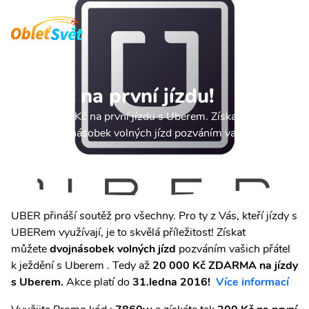
200 Kč na první jízdu!
Získejte 200 Kč na první jízdu s Uberem. Získat také
můžete dvojnásobek volných jízd pozváním vašich přátel,
tedy až 20 ..
Obletsvet.cz
Travel hacky
200 Kč na první jízdu!
UBER přináší soutěž pro všechny. Pro ty z Vás, kteří jízdy s
UBERem využívají, je to skvělá příležitost!
Získat
můžete
dvojnásobek volných jízd
pozváním vašich přátel
k ježdění s Uberem . Tedy až
20 000 Kč ZDARMA na jízdy
s Uberem.
Akce platí do
31.ledna 2016!
Více informací