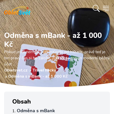
Odměna s mBank - až 1 000
Kč
Pokud ještě nemáte účet mKonto od mBank, právě teď je
ten pravý čas si ho založit. Získáte tak nejen moderní běžný
účet ..
Obletsvet.cz
Travel hacky
Odměna s mBank - až 1 000 Kč
Obsah
Odměna s mBank