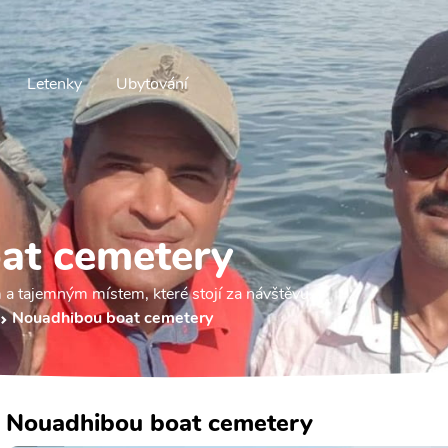
Letenky
Ubytování
at cemetery
 a tajemným místem, které stojí za návštěvu.
Nouadhibou boat cemetery
Nouadhibou boat cemetery