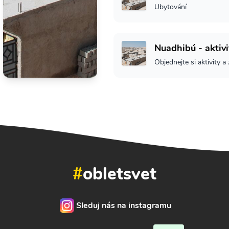
Ubytování
Nuadhibú - aktivi
Objednejte si aktivity a
#
obletsvet
Sleduj nás na instagramu