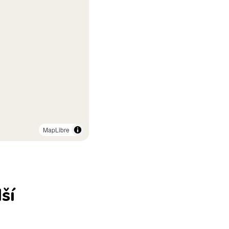
MapLibre
ší