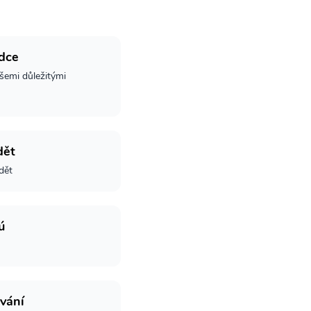
dce
šemi důležitými
dět
dět
ú
vání