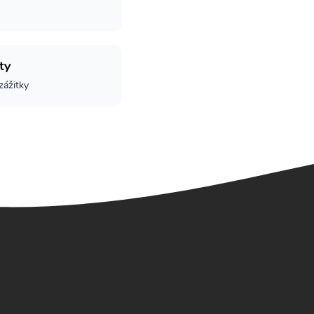
ty
 zážitky