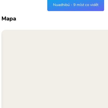
Nuadhibú - 9 míst co vidět
Mapa