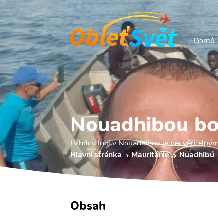
Domů
Nouadhibou bo
Hřbitov lodí v Nouadhibou je neuvěřitelným
Hlavní stránka
Mauritánie
Nuadhibú
Obsah