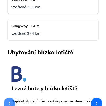
vzdálené 361 km
Skagway - SGY
vzdálené 374 km
Ubytování blízko letiště
W
Levné hotely blízko letiště
sv
Př
Najdi ubytování přes booking.com
se slevou až
et