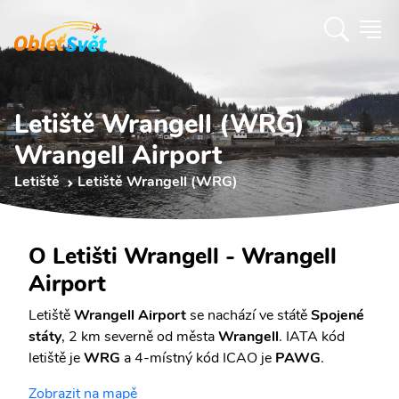
Letiště Wrangell (WRG)
Wrangell Airport
Letiště
Letiště Wrangell (WRG)
O Letišti Wrangell - Wrangell
Airport
Letiště
Wrangell Airport
se nachází ve státě
Spojené
státy
, 2 km severně od města
Wrangell
. IATA kód
letiště je
WRG
a 4-místný kód ICAO je
PAWG
.
Zobrazit na mapě