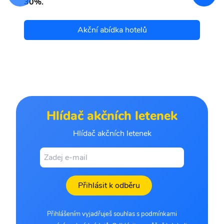
30%.
Akční abídka hotelů
Hlídač akčních letenek
Hlídač akčních letenek
Přihlásit k odběru
Přihlášením vyjadřuješ souhlas s podmínkami