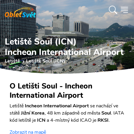
Letiště Soul (ICN)
Incheon International Airport
Letiště
Letiště Soul (ICN)
O Letišti Soul - Incheon
International Airport
Letiště
Incheon International Airport
se nachází ve
státě
Jižní Korea
, 48 km západně od města
Soul
. IATA
kód letiště je
ICN
a 4-místný kód ICAO je
RKSI
.
Zobrazit na mapě