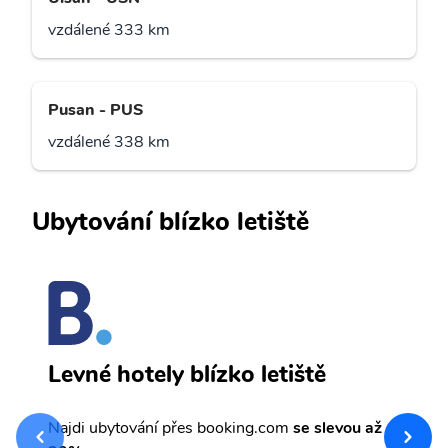
vzdálené 333 km
Pusan - PUS
vzdálené 338 km
Ubytování blízko letiště
S
Levné hotely blízko letiště
sv
Př
Najdi ubytování přes booking.com
se slevou až
et