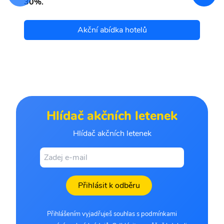
30%.
Akční abídka hotelů
Hlídač akčních letenek
Hlídač akčních letenek
Přihlásit k odběru
Přihlášením vyjadřuješ souhlas s podmínkami