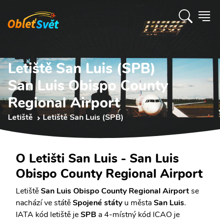
Letiště San Luis (SPB)
San Luis Obispo County
Regional Airport
Letiště
Letiště San Luis (SPB)
O Letišti San Luis - San Luis
Obispo County Regional Airport
Letiště
San Luis Obispo County Regional Airport
se
nachází ve státě
Spojené státy
u města
San Luis
.
IATA kód letiště je
SPB
a 4-místný kód ICAO je