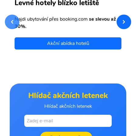
S
Levné hotely blízko letiště
sv
Př
Najdi ubytování přes booking.com
se slevou až
et
30%.
Akční abídka hotelů
Hlídač akčních letenek
Hlídač akčních letenek