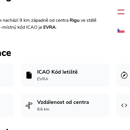
e nachází 9 km západně od centra
Rigu
ve státě
-místný kód ICAO je
EVRA
.
ace
ICAO Kód letiště
EVRA
Vzdálenost od centra
8.6 km