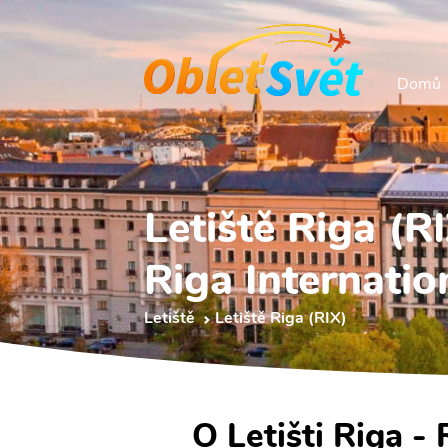
Domů
Letiště Riga (R
Riga Internatio
Letiště
Letiště Riga (RIX)
O Letišti Riga - 