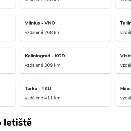
Vilnius - VNO
Talli
vzdálené 268 km
vzdá
Kaliningrad - KGD
Visb
vzdálené 309 km
vzdá
Turku - TKU
Mins
vzdálené 411 km
vzdá
 letiště