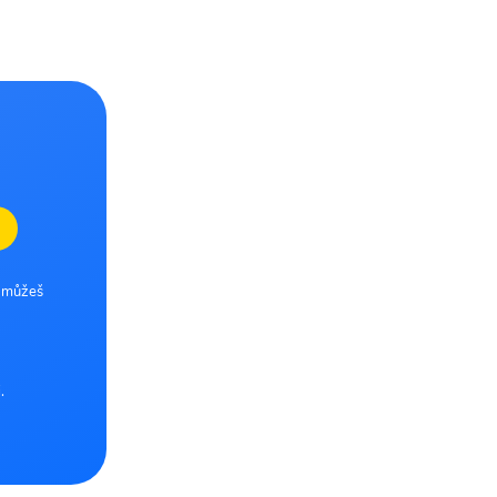
e můžeš
.