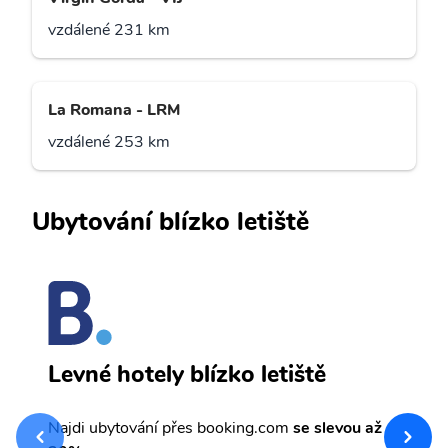
vzdálené 231 km
La Romana - LRM
vzdálené 253 km
Ubytování blízko letiště
P
Levné hotely blízko letiště
sv
Př
Najdi ubytování přes booking.com
se slevou až
et