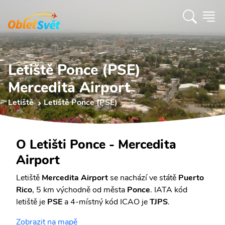
Letiště Ponce (PSE)
Mercedita Airport
Letiště
Letiště Ponce (PSE)
O Letišti Ponce - Mercedita
Airport
Letiště
Mercedita Airport
se nachází ve státě
Puerto
Rico
, 5 km východně od města
Ponce
. IATA kód
letiště je
PSE
a 4-místný kód ICAO je
TJPS
.
Zobrazit na mapě