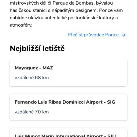
mistrovských děl či Parque de Bombas, bývalou
hasičskou stanici s nápaditým designem. Ponce vám
nabídne ukázku autentické portorikánské kultury a
atmosféry.
Přečíst průvodce Ponce
Nejbližší letiště
Mayaguez - MAZ
vzdálené 68 km
Fernando Luis Ribas Dominicci Airport - SIG
vzdálené 70 km
Luis Munoz Marin International Airport - SJU