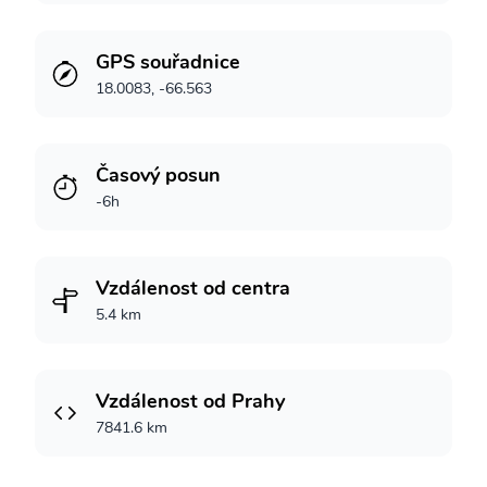
GPS souřadnice
18.0083, -66.563
Časový posun
-6h
Vzdálenost od centra
5.4 km
Vzdálenost od Prahy
7841.6 km