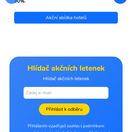
30%.
Akční abídka hotelů
Hlídač akčních letenek
Hlídač akčních letenek
Přihlásit k odběru
Přihlášením vyjadřuješ souhlas s podmínkami