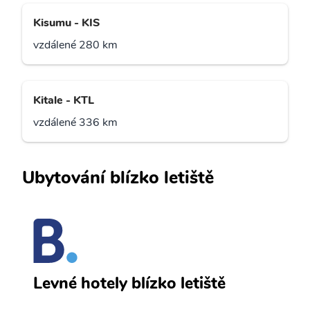
Kisumu - KIS
vzdálené 280 km
Kitale - KTL
vzdálené 336 km
Ubytování blízko letiště
N
Levné hotely blízko letiště
sv
Př