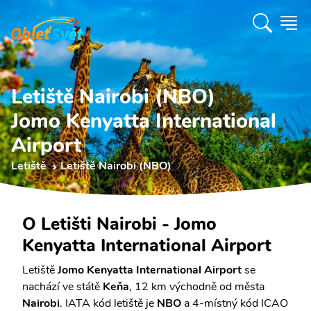
Letiště Nairobi (NBO)
Jomo Kenyatta International
Airport
Letiště
Letiště Nairobi (NBO)
O Letišti Nairobi - Jomo
Kenyatta International Airport
Letiště
Jomo Kenyatta International Airport
se
nachází ve státě
Keňa
, 12 km východně od města
Nairobi
. IATA kód letiště je
NBO
a 4-místný kód ICAO