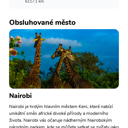
6117.1 km
Obsluhované město
Nairobi
Nairobi je hrdým hlavním městem Keni, které nabízí
unikátní směs africké divoké přírody a moderního
života. Nairobi vás očaruje nádherným Nairobským
národním parkem, kde se můžete setkat se zvířaty jako