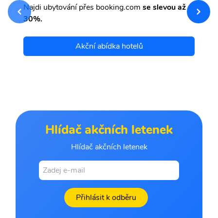
Najdi ubytování přes booking.com
se slevou až
et
30%.
Akční abídka hotelů
Hlídač akčních letenek
Hlídač akčních letenek
Přihlásit k odběru