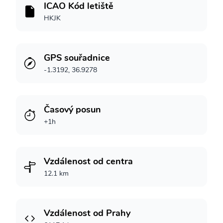
ICAO Kód letiště
HKJK
GPS souřadnice
-1.3192, 36.9278
Časový posun
+1h
Vzdálenost od centra
12.1 km
Vzdálenost od Prahy