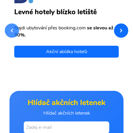
N
Levné hotely blízko letiště
sv
Př
Najdi ubytování přes booking.com
se slevou až
et
30%.
Akční abídka hotelů
Hlídač akčních letenek
Hlídač akčních letenek