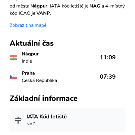
od města
Nágpur
. IATA kód letiště je
NAG
a 4-místný
kód ICAO je
VANP
.
Zobrazit na mapě
Aktuální čas
Nágpur
11:09
Indie
Praha
07:39
Česká Republika
Základní informace
IATA Kód letiště
NAG