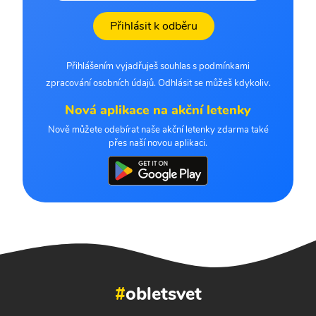
Přihlásit k odběru
Přihlášením vyjadřuješ souhlas s podmínkami
zpracování osobních údajů. Odhlásit se můžeš kdykoliv.
Nová aplikace na akční letenky
Nově můžete odebírat naše akční letenky zdarma také
přes naší novou aplikaci.
#
obletsvet