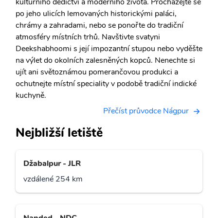
kulturního dědictví a moderního života. Procházejte se
po jeho ulicích lemovaných historickými paláci,
chrámy a zahradami, nebo se ponořte do tradiční
atmosféry místních trhů. Navštivte svatyni
Deekshabhoomi s její impozantní stupou nebo vyděšte
na výlet do okolních zalesněných kopců. Nenechte si
ujít ani světoznámou pomerančovou produkci a
ochutnejte místní speciality v podobě tradiční indické
kuchyně.
Přečíst průvodce Nágpur
Nejbližší letiště
Džabalpur - JLR
vzdálené 254 km