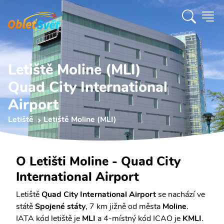
Letiště Moline (MLI)
Quad City International
Airport
Letiště
Letiště Moline (MLI)
O Letišti Moline - Quad City
International Airport
Letiště
Quad City International Airport
se nachází ve
státě
Spojené státy
, 7 km jižně od města
Moline
.
IATA kód letiště je
MLI
a 4-místný kód ICAO je
KMLI
.