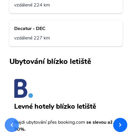
vzdálené 224 km
Decatur - DEC
vzdálené 227 km
Ubytování blízko letiště
M
Levné hotely blízko letiště
sv
Př
Najdi ubytování přes booking.com
se slevou až
et
30%.