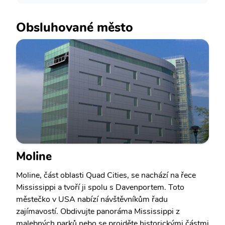
Obsluhované město
Moline
Moline, část oblasti Quad Cities, se nachází na řece
Mississippi a tvoří ji spolu s Davenportem. Toto
městečko v USA nabízí návštěvníkům řadu
zajímavostí. Obdivujte panoráma Mississippi z
malebných parků nebo se projděte historickými částmi