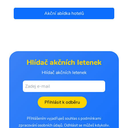
Akční abídka hotelů
Hlídač akčních letenek
Hlídač akčních letenek
Přihlásit k odběru
Přihlášením vyjadřuješ souhlas s podmínkami
zpracování osobních údajů. Odhlásit se můžeš kdykoliv.