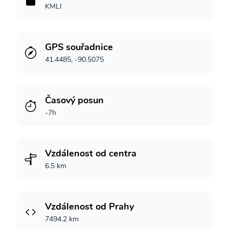
KMLI
GPS souřadnice
41.4485, -90.5075
Časový posun
-7h
Vzdálenost od centra
6.5 km
Vzdálenost od Prahy
7494.2 km