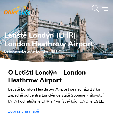
Letiště Londýn (LHR)
London Heathrow Airport
Letiště
Letiště Londýn (LHR)
O Letišti Londýn - London
Heathrow Airport
Letiště
London Heathrow Airport
se nachází 23 km
západně od centra
Londýn
ve státě Spojené království.
IATA kód letiště je
LHR
a 4-místný kód ICAO je
EGLL
.
Zobrazit na mapě