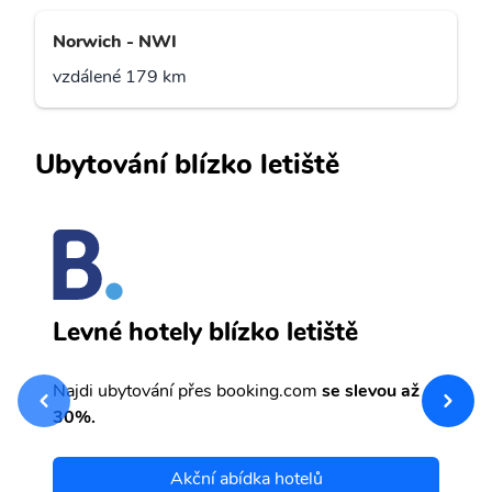
Norwich - NWI
vzdálené 179 km
Ubytování blízko letiště
L
Levné hotely blízko letiště
sv
Př
Najdi ubytování přes booking.com
se slevou až
et
30%.
Akční abídka hotelů