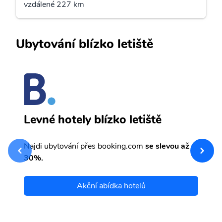
vzdálené 227 km
Ubytování blízko letiště
L
Levné hotely blízko letiště
sv
Př
Najdi ubytování přes booking.com
se slevou až
et
30%.
Akční abídka hotelů