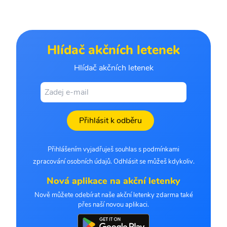
Hlídač akčních letenek
Hlídač akčních letenek
Přihlásit k odběru
Přihlášením vyjadřuješ souhlas s podmínkami
zpracování osobních údajů. Odhlásit se můžeš kdykoliv.
Nová aplikace na akční letenky
Nově můžete odebírat naše akční letenky zdarma také
přes naší novou aplikaci.