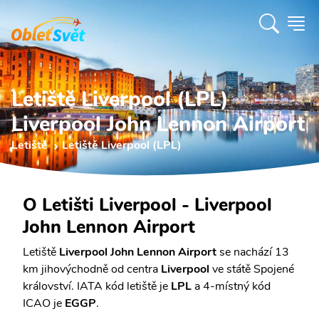
Letiště Liverpool (LPL)
Liverpool John Lennon Airport
Letiště
Letiště Liverpool (LPL)
O Letišti Liverpool - Liverpool
John Lennon Airport
Letiště
Liverpool John Lennon Airport
se nachází 13
km jihovýchodně od centra
Liverpool
ve státě Spojené
království. IATA kód letiště je
LPL
a 4-místný kód
ICAO je
EGGP
.