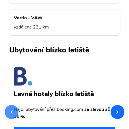
Vardo - VAW
vzdálené 231 km
Ubytování blízko letiště
L
Levné hotely blízko letiště
sv
Př
Najdi ubytování přes booking.com
se slevou až
et
30%.