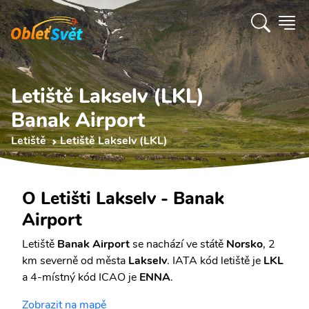
Letiště Lakselv (LKL)
Banak Airport
Letiště
Letiště Lakselv (LKL)
O Letišti Lakselv - Banak
Airport
Letiště
Banak Airport
se nachází ve státě
Norsko
, 2
km severně od města
Lakselv
. IATA kód letiště je
LKL
a 4-místný kód ICAO je
ENNA
.
Zobrazit na mapě