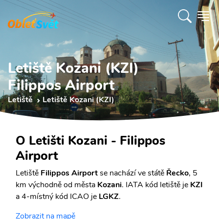
Letiště Kozani (KZI)
Filippos Airport
Letiště
Letiště Kozani (KZI)
O Letišti Kozani - Filippos
Airport
Letiště
Filippos Airport
se nachází ve státě
Řecko
, 5
km východně od města
Kozani
. IATA kód letiště je
KZI
a 4-místný kód ICAO je
LGKZ
.
Zobrazit na mapě