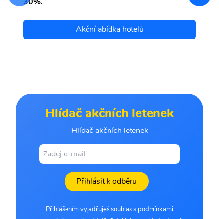
30%.
Akční abídka hotelů
Hlídač akčních letenek
Hlídač akčních letenek
Přihlásit k odběru
Přihlášením vyjadřuješ souhlas s podmínkami