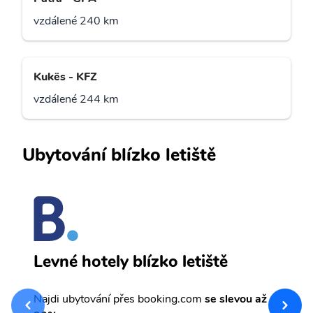
vzdálené 240 km
Kukës - KFZ
vzdálené 244 km
Ubytování blízko letiště
K
Levné hotely blízko letiště
sv
Př
Najdi ubytování přes booking.com
se slevou až
et