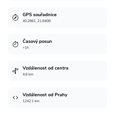
GPS souřadnice
40.2861, 21.8408
Časový posun
+1h
Vzdálenost od centra
4.6 km
Vzdálenost od Prahy
1242.1 km