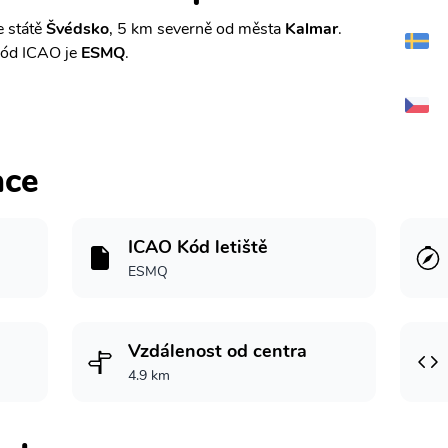
e státě
Švédsko
, 5 km severně od města
Kalmar
.
kód ICAO je
ESMQ
.
ace
ICAO Kód letiště
ESMQ
Vzdálenost od centra
4.9 km