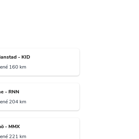
ianstad - KID
lené 160 km
e - RNN
lené 204 km
ö - MMX
lené 221 km