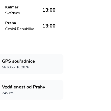
Kalmar
13:00
Švédsko
Praha
13:00
Česká Republika
GPS souřadnice
56.6855, 16.2876
Vzdálenost od Prahy
745 km