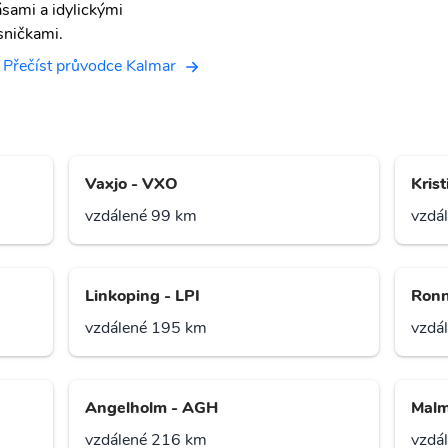
ásami a idylickými
sničkami.
Přečíst průvodce Kalmar
Vaxjo - VXO
Krist
vzdálené 99 km
vzdá
Linkoping - LPI
Ronn
vzdálené 195 km
vzdá
Angelholm - AGH
Malm
vzdálené 216 km
vzdá