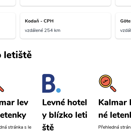
Kodaň - CPH
Göte
vzdálené 254 km
vzdá
 letiště
mar lev
Kalmar 
Levné hotel
letenky
né leten
y blízko leti
ště
dná stránka s le
Přehledná strán