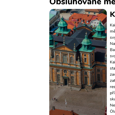
Obsluhované mě
K
Ka
mě
sv
Na
Ba
sv
Ka
st
za
za
re
pří
sk
Ne
Öl