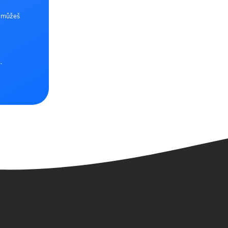
e můžeš
.