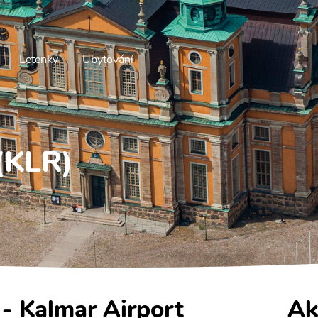
Letenky
Ubytování
 (KLR)
 - Kalmar Airport
Ak