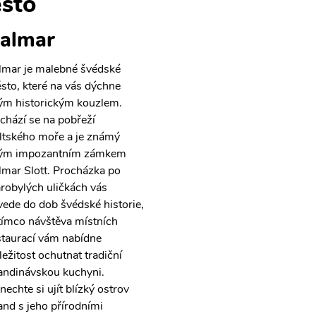
sto
almar
lmar je malebné švédské
sto, které na vás dýchne
ým historickým kouzlem.
chází se na pobřeží
ltského moře a je známý
ým impozantním zámkem
lmar Slott. Procházka po
arobylých uličkách vás
vede do dob švédské historie,
tímco návštěva místních
staurací vám nabídne
ležitost ochutnat tradiční
andinávskou kuchyni.
nechte si ujít blízký ostrov
and s jeho přírodními