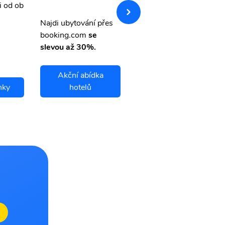
i od ob
vnými letenkami od ob
letsvet.cz
Najdi ubytování přes
booking.com
se
slevou až 30%.
Akční abídka
nky
hotelů
Kalmar letenky