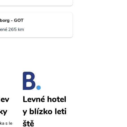
borg - GOT
lené 265 km
lev
Kalmar lev
Levné hotel
ky
né letenky
y blízko leti
ště
ka s le
Přehledná stránka s le