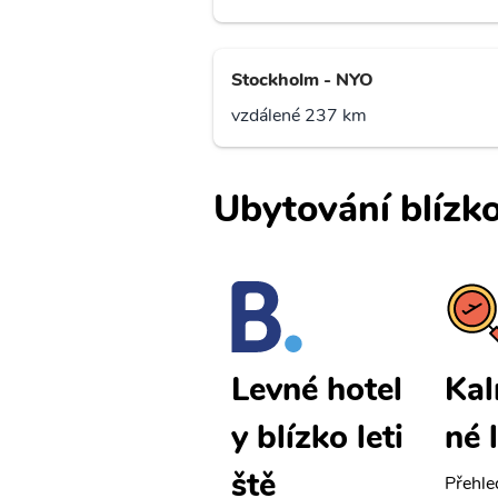
Stockholm - NYO
vzdálené 237 km
Ubytování blízko
Kalmar lev
Kal
Levné hotel
né letenky
né 
y blízko leti
ště
Přehledná stránka s le
Přehle