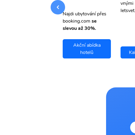
vnými letenkami od ob
vnými 
letsvet.cz
letsvet
Najdi ubytování přes
booking.com
se
slevou až 30%.
Akční abídka
Kalmar letenky
hotelů
Ka