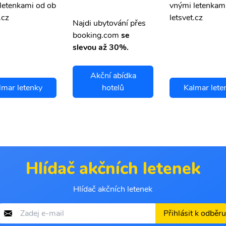
letenkami od ob
vnými letenkam
.cz
letsvet.cz
Najdi ubytování přes
booking.com
se
slevou až 30%.
Akční abídka
lmar letenky
hotelů
Kalmar lete
Hlídač akčních letenek
Hlídač akčních letenek
Přihlásit k odběru