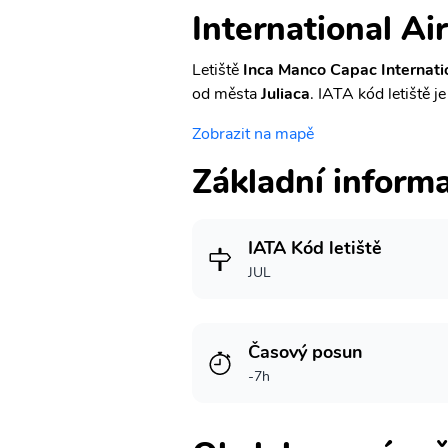
International Ai
Letiště
Inca Manco Capac Internati
od města
Juliaca
. IATA kód letiště j
Zobrazit na mapě
Základní inform
IATA Kód letiště
JUL
Časový posun
-7h