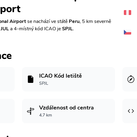
rport
onal Airport
se nachází ve státě
Peru
, 5 km severně
e
JUL
a 4-místný kód ICAO je
SPJL
.
ace
ICAO Kód letiště
SPJL
Vzdálenost od centra
4.7 km