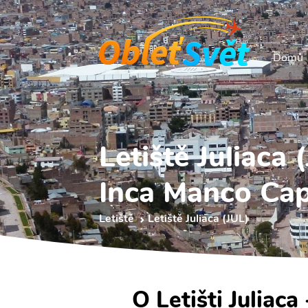
Domů
Letiště Juliaca 
Inca Manco Cap
Letiště
Letiště Juliaca (JUL)
O Letišti Juliac