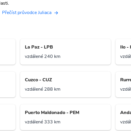
asti.
Přečíst průvodce Juliaca
La Paz - LPB
Ilo -
vzdálené 240 km
vzdá
Cuzco - CUZ
Rurr
vzdálené 288 km
vzdá
Puerto Maldonado - PEM
Anda
vzdálené 333 km
vzdá