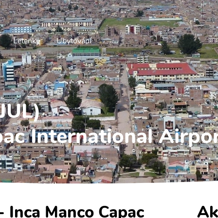
Letenky
Ubytování
(JUL)
ac International Airpo
a - Inca Manco Capac
Ak