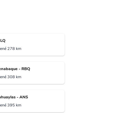
 ILQ
lené 278 km
enabaque - RBQ
lené 308 km
huaylas - ANS
lené 395 km