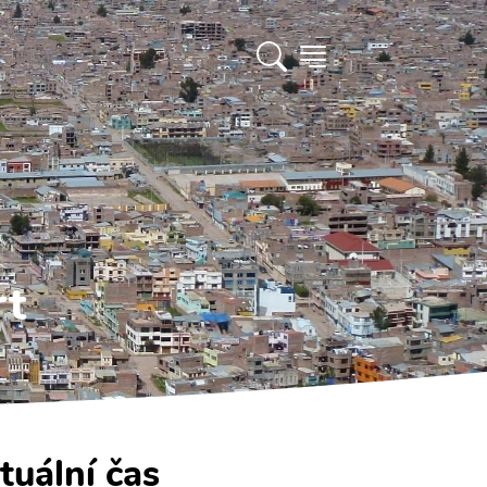
rt
tuální čas