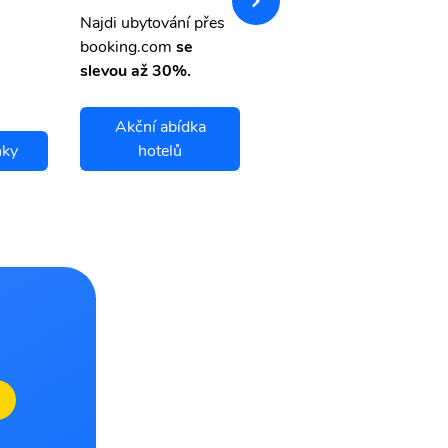
letsvet.cz
Najdi ubytování přes
booking.com
se
slevou až 30%.
Akční abídka
nky
hotelů
Juliaca letenky