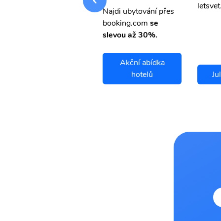
letsvet.cz
letsvet
Najdi ubytování přes
booking.com
se
slevou až 30%.
Akční abídka
Juliaca letenky
hotelů
Ju