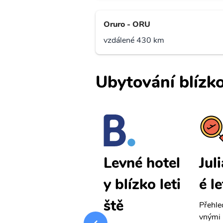
Oruro - ORU
vzdálené 430 km
Ubytování blízko
Juliaca levn
Jul
Levné hotel
é letenky
é l
y blízko leti
ště
Přehledná stránka s le
Přehle
vnými letenkami od ob
vnými 