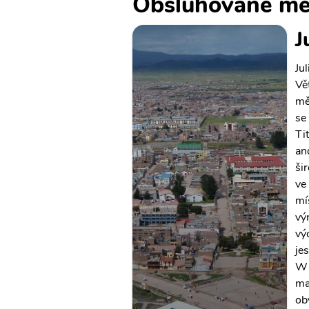
Obsluhované mě
J
Ju
Vě
mě
se
Ti
an
ši
ve
mí
vý
vý
je
Wi
ma
ob