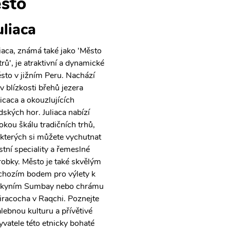
sto
uliaca
liaca, známá také jako 'Město
trů', je atraktivní a dynamické
sto v jižním Peru. Nachází
 v blízkosti břehů jezera
ticaca a okouzlujících
dských hor. Juliaca nabízí
rokou škálu tradičních trhů,
 kterých si můžete vychutnat
stní speciality a řemeslné
robky. Město je také skvělým
chozím bodem pro výlety k
skyním Sumbay nebo chrámu
racocha v Raqchi. Poznejte
lebnou kulturu a přívětivé
yvatele této etnicky bohaté