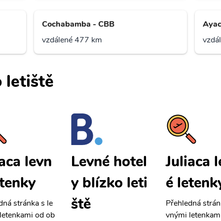
Cochabamba - CBB
Ayac
vzdálené 477 km
vzdá
 letiště
iaca levn
Juliaca 
Levné hotel
etenky
é letenk
y blízko leti
ště
dná stránka s le
Přehledná strán
letenkami od ob
vnými letenkam