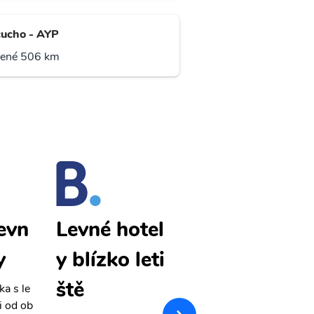
ucho - AYP
lené 506 km
levn
Juliaca levn
Levné hotel
y
é letenky
y blízko leti
ště
ka s le
Přehledná stránka s le
i od ob
vnými letenkami od ob