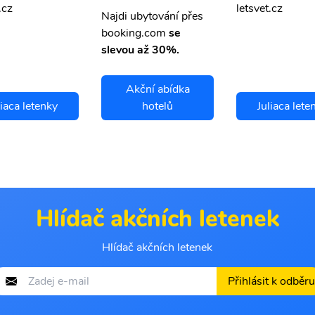
.cz
letsvet.cz
Najdi ubytování přes
booking.com
se
slevou až 30%.
Akční abídka
liaca letenky
hotelů
Juliaca lete
Hlídač akčních letenek
Hlídač akčních letenek
Přihlásit k odběru