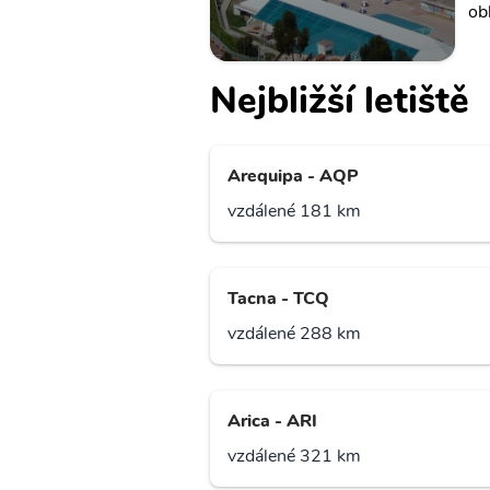
obl
Nejbližší letiště
Arequipa - AQP
vzdálené 181 km
Tacna - TCQ
vzdálené 288 km
Arica - ARI
vzdálené 321 km