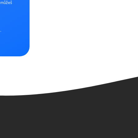
e můžeš
.