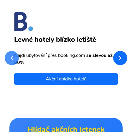
I
Levné hotely blízko letiště
sv
Př
Najdi ubytování přes booking.com
se slevou až
et
30%.
Akční abídka hotelů
Hlídač akčních letenek