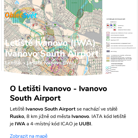
Letiště Ivanovo (IWA)
Ivanovo South Airport
Letiště
Letiště Ivanovo (IWA)
O Letišti Ivanovo - Ivanovo
South Airport
Letiště
Ivanovo South Airport
se nachází ve státě
Rusko
, 8 km jižně od města
Ivanovo
. IATA kód letiště
je
IWA
a 4-místný kód ICAO je
UUBI
.
Zobrazit na mapě