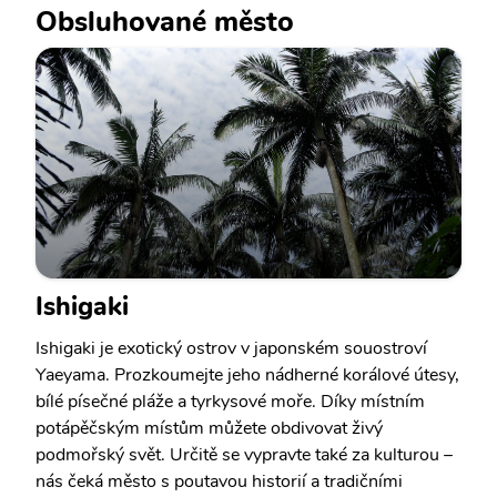
Obsluhované město
Ishigaki
Ishigaki je exotický ostrov v japonském souostroví
Yaeyama. Prozkoumejte jeho nádherné korálové útesy,
bílé písečné pláže a tyrkysové moře. Díky místním
potápěčským místům můžete obdivovat živý
podmořský svět. Určitě se vypravte také za kulturou –
nás čeká město s poutavou historií a tradičními