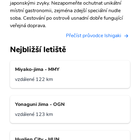
japonskými zvyky. Nezapomeňte ochutnat unikátní
místní gastronomii, zejména zdejší speciální nudle
soba. Cestování po ostrově usnadní dobře fungující
veřejná doprava.
Přečíst průvodce Ishigaki
Nejbližší letiště
Miyako-jima - MMY
vzdálené 122 km
Yonaguni Jima - OGN
vzdálené 123 km
Hualien City - HUN