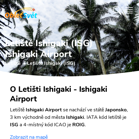
Letiště Ishigaki (ISG)
Ishigaki Airport
Letiště
Letiště Ishigaki (ISG)
O Letišti Ishigaki - Ishigaki
Airport
Letiště
Ishigaki Airport
se nachází ve státě
Japonsko
,
3 km východně od města
Ishigaki
. IATA kód letiště je
ISG
a 4-místný kód ICAO je
ROIG
.
Zobrazit na mapě