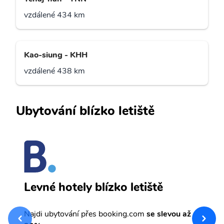
vzdálené 434 km
Kao-siung - KHH
vzdálené 438 km
Ubytování blízko letiště
I
Levné hotely blízko letiště
sv
Př
Najdi ubytování přes booking.com
se slevou až
et