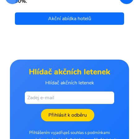
30%.
Akční abídka hotelů
Hlídač akčních letenek
Hlídač akčních letenek
Přihlásit k odběru
Přihlášením vyjadřuješ souhlas s podmínkami