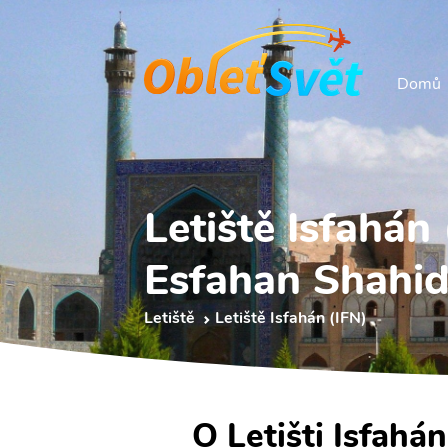
Domů
Letiště Isfahán 
Esfahan Shahid 
Letiště
Letiště Isfahán (IFN)
O Letišti Isfahá