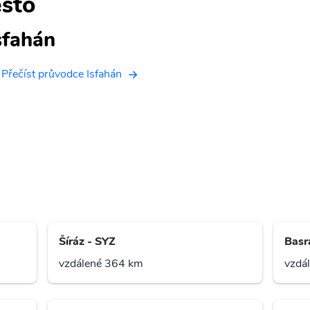
sto
sfahán
Přečíst průvodce Isfahán
Šíráz - SYZ
Basr
vzdálené 364 km
vzdá