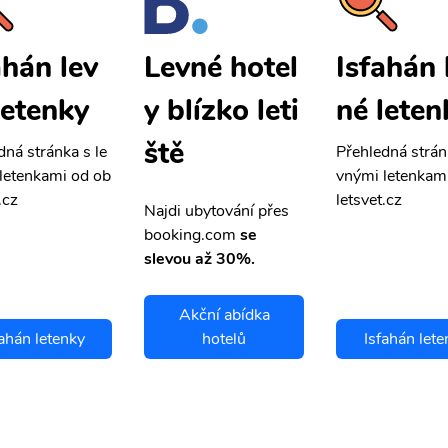
ahán lev
Isfahán 
Levné hotel
letenky
né leten
y blízko leti
ště
dná stránka s le
Přehledná strán
letenkami od ob
vnými letenkam
.cz
letsvet.cz
Najdi ubytování přes
booking.com
se
slevou až 30%.
Akční abídka
fahán letenky
hotelů
Isfahán lete