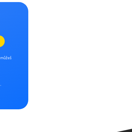
e můžeš
.