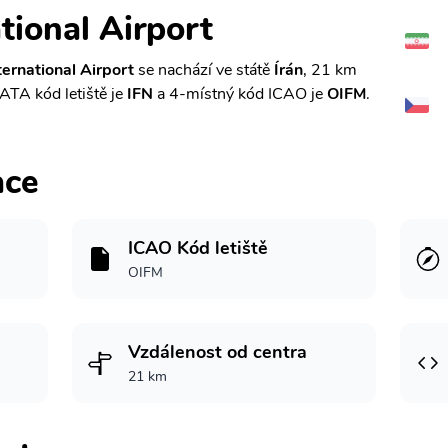
tional Airport
ernational Airport
se nachází ve státě
Írán
, 21 km
 IATA kód letiště je
IFN
a 4-místný kód ICAO je
OIFM
.
ace
ICAO Kód letiště
OIFM
Vzdálenost od centra
21 km