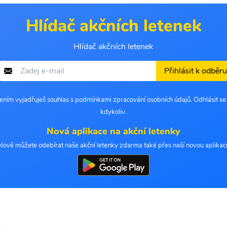
Hlídač akčních letenek
Hlídač akčních letenek
Přihlásit k odběru
šením vyjadřuješ souhlas s podmínkami zpracování osobních údajů. Odhlásit s
kdykoliv.
Nová aplikace na akční letenky
Nově můžete odebírat naše akční letenky zdarma také přes naší novou aplikaci