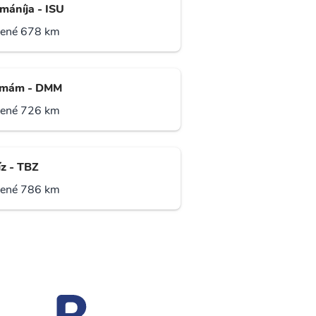
jmáníja - ISU
lené 678 km
mám - DMM
lené 726 km
íz - TBZ
lené 786 km