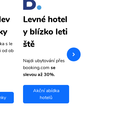
lev
Isfahán lev
Levné hotel
ky
né letenky
y blízko leti
ště
ka s le
Přehledná stránka s le
i od ob
vnými letenkami od ob
letsvet.cz
Najdi ubytování přes
booking.com
se
slevou až 30%.
Akční abídka
nky
hotelů
Isfahán letenky