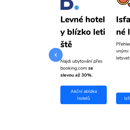
Isfahán lev
Isf
Levné hotel
né letenky
né 
y blízko leti
ště
Přehledná stránka s le
Přehle
vnými letenkami od ob
vnými 
letsvet.cz
letsvet
Najdi ubytování přes
booking.com
se
slevou až 30%.
Akční abídka
Isfahán letenky
hotelů
Is