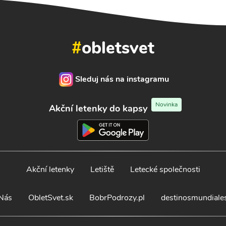
#
obletsvet
Sleduj nás na instagramu
Novinka
Akční letenky do kapsy
Akční letenky
Letiště
Letecké společnosti
Nás
ObletSvet.sk
BobrPodrozy.pl
destinosmundiale