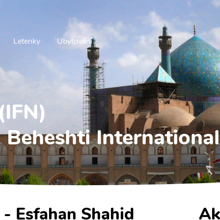
Letenky
Ubytování
(IFN)
Beheshti International
n - Esfahan Shahid
Ak