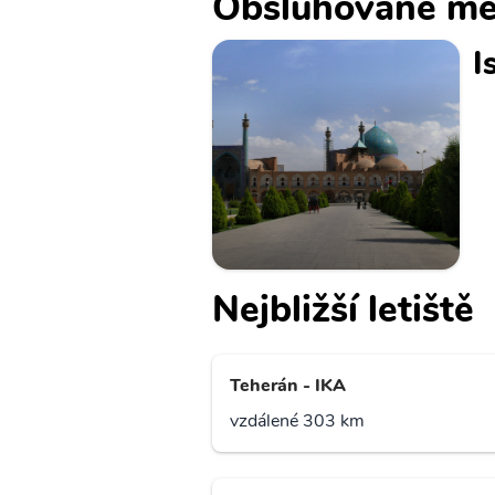
Obsluhované mě
I
Nejbližší letiště
Teherán - IKA
vzdálené 303 km