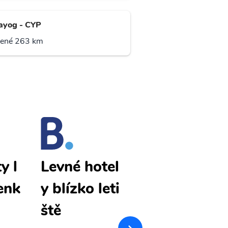
ayog - CYP
lené 263 km
ty l
Iloilo City l
Levné hotel
enk
evné letenk
y blízko leti
y
ště