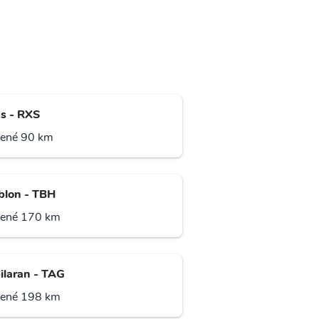
s - RXS
lené 90 km
lon - TBH
lené 170 km
ilaran - TAG
lené 198 km