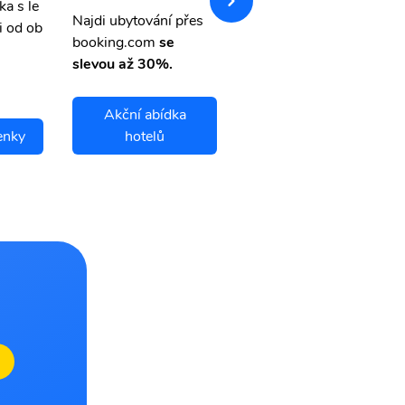
ka s le
Přehledná stránka s le
Najdi ubytování přes
i od ob
vnými letenkami od ob
booking.com
se
letsvet.cz
slevou až 30%.
Akční abídka
tenky
hotelů
Iloilo City letenky