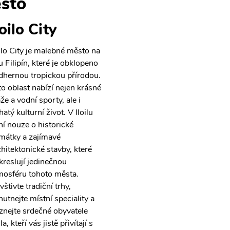
sto
loilo City
oilo City je malebné město na
u Filipín, které je obklopeno
dhernou tropickou přírodou.
to oblast nabízí nejen krásné
že a vodní sporty, ale i
atý kulturní život. V Iloilu
ní nouze o historické
mátky a zajímavé
chitektonické stavby, které
kreslují jedinečnou
mosféru tohoto města.
štivte tradiční trhy,
hutnejte místní speciality a
znejte srdečné obyvatele
ila, kteří vás jistě přivítají s