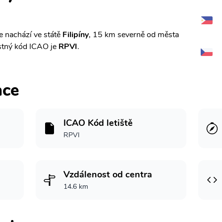
e nachází ve státě
Filipíny
, 15 km severně od města
tný kód ICAO je
RPVI
.
ace
ICAO Kód letiště
RPVI
Vzdálenost od centra
14.6 km