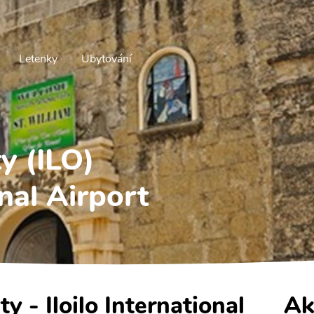
Letenky
Ubytování
ty (ILO)
onal Airport
ity - Iloilo International
Ak