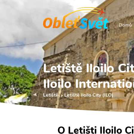
Domů
Letiště Iloilo Ci
Iloilo Internati
Letiště
Letiště Iloilo City (ILO)
O Letišti Iloilo C