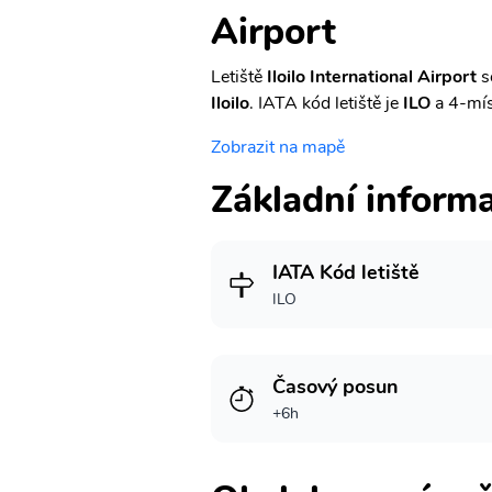
Airport
Letiště
Iloilo International Airport
s
Iloilo
. IATA kód letiště je
ILO
a 4-mís
Zobrazit na mapě
Základní inform
IATA Kód letiště
ILO
Časový posun
+6h