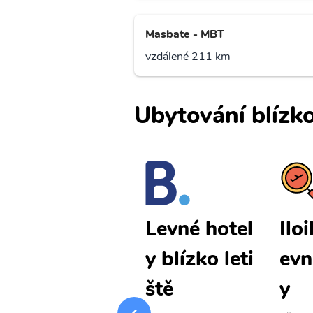
Masbate - MBT
vzdálené 211 km
Ubytování blízko
Iloilo City l
Iloi
Levné hotel
evné letenk
evn
y blízko leti
y
y
ště