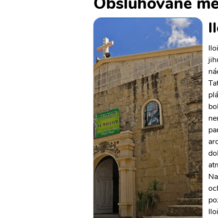
Obsluhované mě
I
Il
jih
ná
Ta
plá
boh
ne
pa
ar
do
at
Nav
oc
po
Ilo