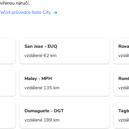
evřenou náručí.
řečíst průvodce Iloilo City
San Jose - EUQ
Roxa
vzdálené 62 km
vzdá
Malay - MPH
Romb
vzdálené 135 km
vzdá
Dumaguete - DGT
Tagb
vzdálené 189 km
vzdá