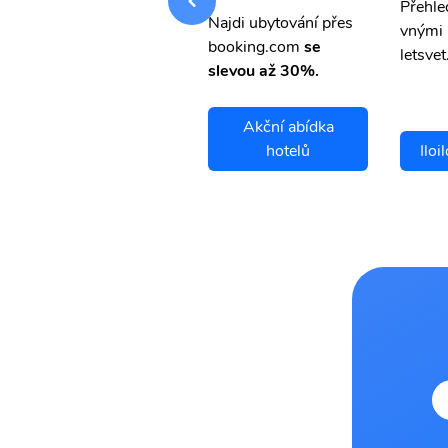
Přehledná stránka s le
Přehle
Najdi ubytování přes
vnými letenkami od ob
vnými 
booking.com
se
letsvet.cz
letsvet
slevou až 30%.
Akční abídka
Iloilo City letenky
hotelů
Iloi