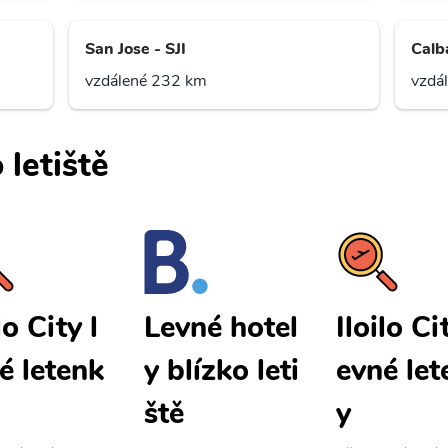
San Jose - SJI
Calb
vzdálené 232 km
vzdá
 letiště
lo City l
Iloilo Ci
Levné hotel
é letenk
evné let
y blízko leti
y
ště