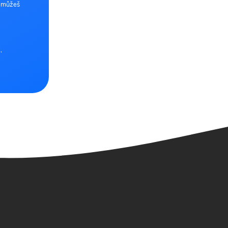
e můžeš
.