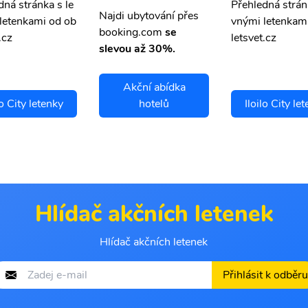
dná stránka s le
Přehledná strán
Najdi ubytování přes
letenkami od ob
vnými letenkam
booking.com
se
.cz
letsvet.cz
slevou až 30%.
Akční abídka
lo City letenky
hotelů
Iloilo City le
Hlídač akčních letenek
Hlídač akčních letenek
Přihlásit k odběru