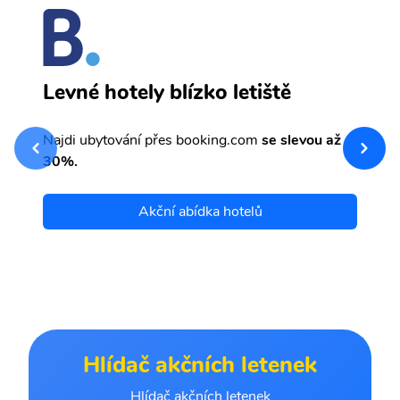
I
Levné hotely blízko letiště
sv
Př
Najdi ubytování přes booking.com
se slevou až
et
30%.
Akční abídka hotelů
Hlídač akčních letenek
Hlídač akčních letenek