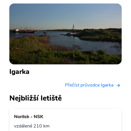
Igarka
Přečíst průvodce Igarka
Nejbližší letiště
Norilsk - NSK
vzdálené 210 km