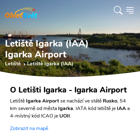
Letiště Igarka (IAA)
Igarka Airport
Letiště
Letiště Igarka (IAA)
O Letišti Igarka - Igarka Airport
Letiště
Igarka Airport
se nachází ve státě
Rusko
, 54
km severně od města
Igarka
. IATA kód letiště je
IAA
a
4-místný kód ICAO je
UOII
.
Zobrazit na mapě