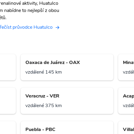
renalinové aktivity, Huatulco
m nabídne to nejlepší z obou
ětů.
řečíst průvodce Huatulco
Oaxaca de Juárez - OAX
Mina
vzdálené 145 km
vzdá
Veracruz - VER
Acap
vzdálené 375 km
vzdá
Puebla - PBC
Vill