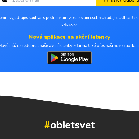
Přihlásit k odběru
šením vyjadřuješ souhlas s podmínkami zpracování osobních údajů. Odhlásit s
kdykoliv.
Nová aplikace na akční letenky
Nově můžete odebírat naše akční letenky zdarma také přes naší novou aplikaci
#
obletsvet