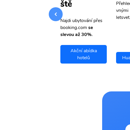
ště
Přehledná stránka s le
Přehle
vnými letenkami od ob
vnými 
letsvet.cz
letsvet
Najdi ubytování přes
booking.com
se
slevou až 30%.
Akční abídka
Huatulco letenky
hotelů
Hua