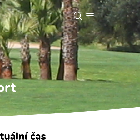
ort
tuální čas