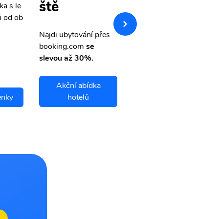
ště
ka s le
Přehledná stránka s le
i od ob
vnými letenkami od ob
letsvet.cz
Najdi ubytování přes
booking.com
se
slevou až 30%.
Akční abídka
enky
hotelů
Huatulco letenky