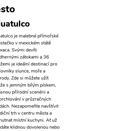
sto
uatulco
atulco je malebné přímořské
stečko v mexickém státě
xaca. Svými devíti
dhernými zátokami a 36
ážemi je ideální destinací pro
lovníky slunce, moře a
írody. Zde si můžete užít
áže s jemným bílým pískem,
ásnou přírodní scenérii a
orchlování v průzračných
dách. Nezapomeňte navštívit
adiční trh v centru města a
hutnat místní kuchyni. Ať už
edáte klidnou dovolenou nebo