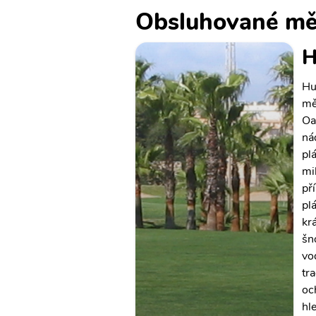
Obsluhované mě
H
Hu
mě
Oa
ná
pl
mi
př
pl
kr
šn
vo
tr
oc
hl