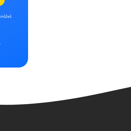
e můžeš
.