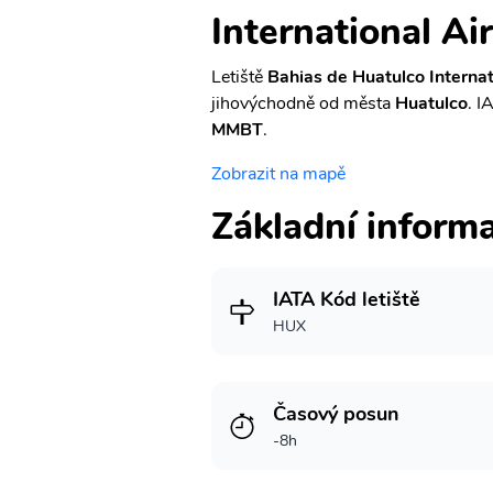
International Ai
Letiště
Bahias de Huatulco Internat
jihovýchodně od města
Huatulco
. I
MMBT
.
Zobrazit na mapě
Základní inform
IATA Kód letiště
HUX
Časový posun
-8h