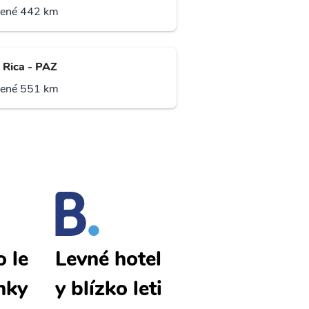
lené 442 km
 Rica - PAZ
lené 551 km
 le
Huatulco le
Levné hotel
nky
vné letenky
y blízko leti