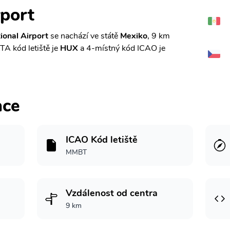
rport
ional Airport
se nachází ve státě
Mexiko
, 9 km
ATA kód letiště je
HUX
a 4-místný kód ICAO je
ace
ICAO Kód letiště
MMBT
Vzdálenost od centra
9 km