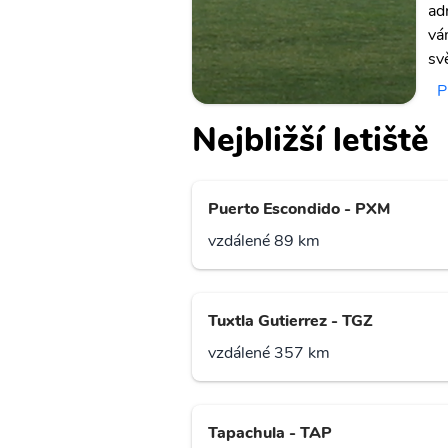
ad
vá
sv
P
Nejbližší letiště
Puerto Escondido - PXM
vzdálené 89 km
Tuxtla Gutierrez - TGZ
vzdálené 357 km
Tapachula - TAP