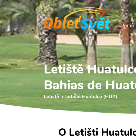
Domů
Letiště Huatul
Bahias de Huatu
Letiště
Letiště Huatulco (HUX)
O Letišti Huatul