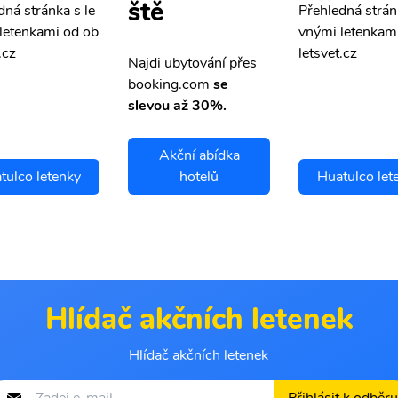
ště
dná stránka s le
Přehledná strán
letenkami od ob
vnými letenkam
.cz
letsvet.cz
Najdi ubytování přes
booking.com
se
slevou až 30%.
Akční abídka
tulco letenky
hotelů
Huatulco let
Hlídač akčních letenek
Hlídač akčních letenek