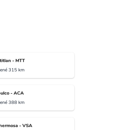
titlan - MTT
lené 315 km
ulco - ACA
lené 388 km
ahermosa - VSA