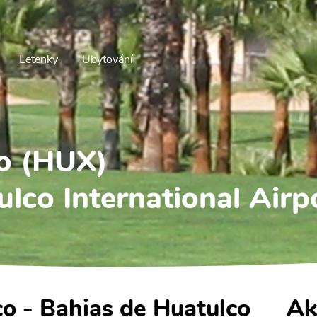
Letenky
Ubytování
co (HUX)
lco International Airp
co - Bahias de Huatulco
Ak