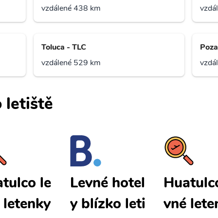
vzdálené 438 km
vzdá
Toluca - TLC
Poza
vzdálené 529 km
vzdá
 letiště
tulco le
Huatulco
Levné hotel
 letenky
vné lete
y blízko leti