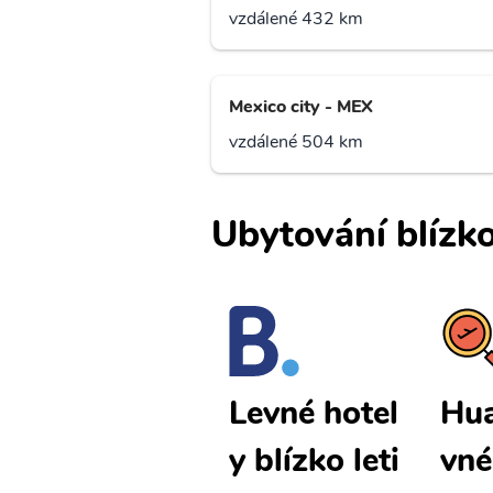
vzdálené 432 km
Mexico city - MEX
vzdálené 504 km
Ubytování blízko
Huatulco le
Hua
Levné hotel
vné letenky
vné
y blízko leti