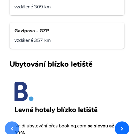
vzdálené 309 km
Gazipasa - GZP
vzdálené 357 km
Ubytování blízko letiště
H
Levné hotely blízko letiště
sv
Př
Najdi ubytování přes booking.com
se slevou až
et
30%.