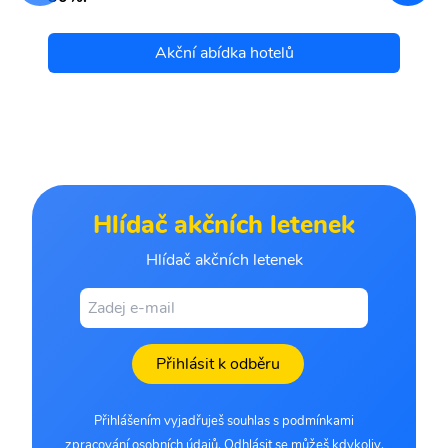
Akční abídka hotelů
Hlídač akčních letenek
Hlídač akčních letenek
Přihlásit k odběru
Přihlášením vyjadřuješ souhlas s podmínkami
zpracování osobních údajů. Odhlásit se můžeš kdykoliv.