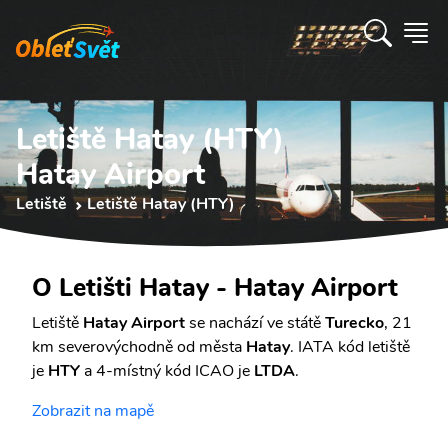
Letiště Hatay (HTY)
Hatay Airport
Letiště
Letiště Hatay (HTY)
O Letišti Hatay - Hatay Airport
Letiště
Hatay Airport
se nachází ve státě
Turecko
, 21
km severovýchodně od města
Hatay
. IATA kód letiště
je
HTY
a 4-místný kód ICAO je
LTDA
.
Zobrazit na mapě