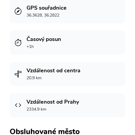
GPS souřadnice
36.3628, 36.2822
Časový posun
+1h
Vzdálenost od centra
20.9 km
Vzdálenost od Prahy
2334.9 km
Obsluhované město