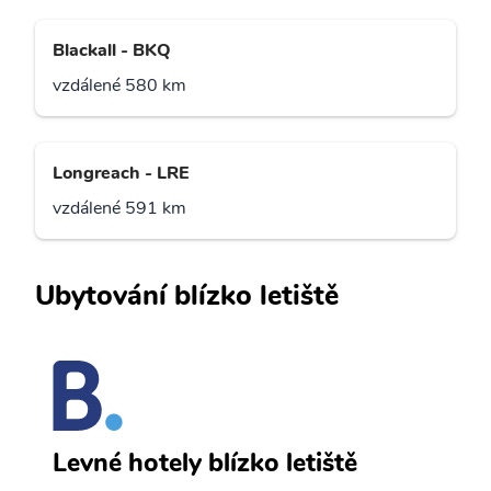
Blackall - BKQ
vzdálené 580 km
Longreach - LRE
vzdálené 591 km
Ubytování blízko letiště
H
Levné hotely blízko letiště