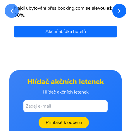
sv
Př
Najdi ubytování přes booking.com
se slevou až
et
30%.
Akční abídka hotelů
Hlídač akčních letenek
Hlídač akčních letenek
Přihlásit k odběru