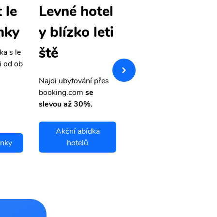
 le
Gulfport le
Levné hotel
nky
vné letenky
y blízko leti
ště
ka s le
Přehledná stránka s le
i od ob
vnými letenkami od ob
letsvet.cz
Najdi ubytování přes
booking.com
se
slevou až 30%.
Akční abídka
enky
hotelů
Gulfport letenky