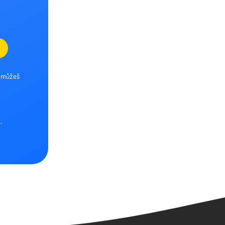
e můžeš
.