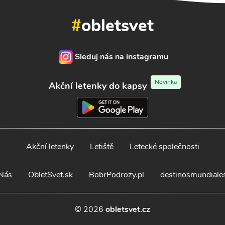
#
obletsvet
Sleduj nás na instagramu
Novinka
Akční letenky do kapsy
Akční letenky
Letiště
Letecké společnosti
Nás
ObletSvet.sk
BobrPodrozy.pl
destinosmundiale
© 2026
obletsvet.cz