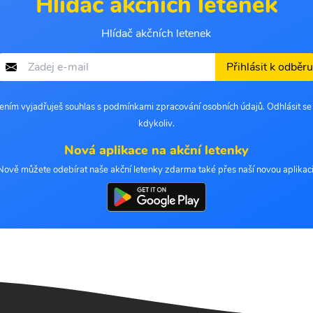
Hlídač akčních letenek
Hlídač akčních letenek
Přihlásit k odběru
šením vyjadřuješ souhlas s podmínkami zpracování osobních údajů. Odhlásit s
kdykoliv.
Nová aplikace na akční letenky
Nově můžete odebírat naše akční letenky zdarma také přes naší novou aplikaci