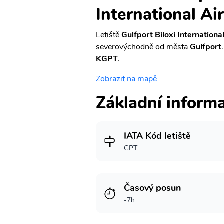
International Ai
Letiště
Gulfport Biloxi Internationa
severovýchodně od města
Gulfport
KGPT
.
Zobrazit na mapě
Základní inform
IATA Kód letiště
GPT
Časový posun
-7h