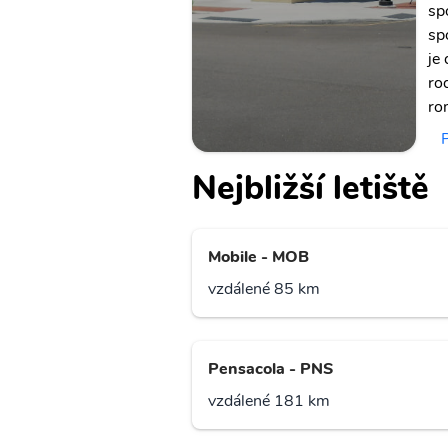
sp
sp
je
ro
ro
Nejbližší letiště
Mobile - MOB
vzdálené 85 km
Pensacola - PNS
vzdálené 181 km