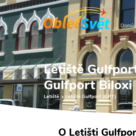
Domů
Letiště Gulfpor
Gulfport Biloxi
Letiště
Letiště Gulfport (GPT)
O Letišti Gulfpor