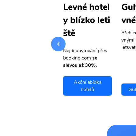
Gulfport le
Gul
Levné hotel
vné letenky
vné
y blízko leti
ště
Přehledná stránka s le
Přehle
vnými letenkami od ob
vnými 
letsvet.cz
letsvet
Najdi ubytování přes
booking.com
se
slevou až 30%.
Akční abídka
Gulfport letenky
hotelů
Gul