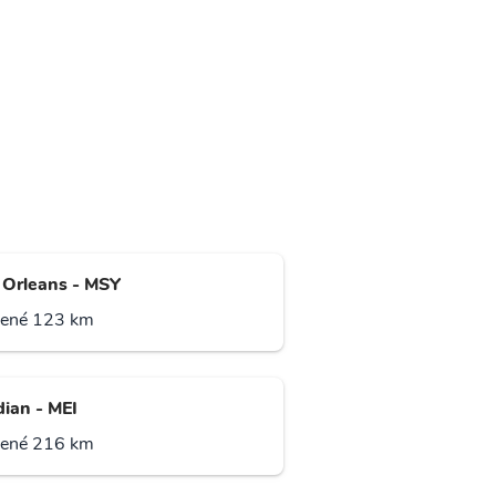
Orleans - MSY
lené 123 km
dian - MEI
lené 216 km