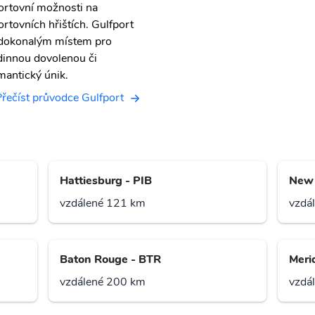
ortovní možnosti na
ortovních hřištích. Gulfport
 dokonalým místem pro
dinnou dovolenou či
mantický únik.
Přečíst průvodce Gulfport
Hattiesburg - PIB
New 
vzdálené 121 km
vzdá
Baton Rouge - BTR
Meri
vzdálené 200 km
vzdá