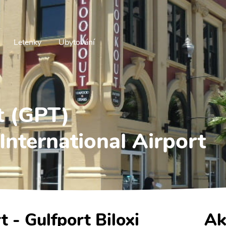
Letenky
Ubytování
t (GPT)
 International Airport
t - Gulfport Biloxi
Ak