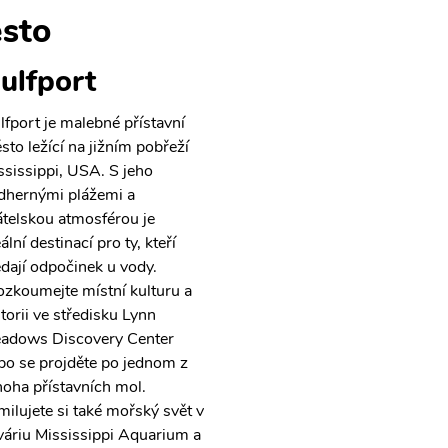
sto
ulfport
lfport je malebné přístavní
sto ležící na jižním pobřeží
ssissippi, USA. S jeho
dhernými plážemi a
átelskou atmosférou je
ální destinací pro ty, kteří
edají odpočinek u vody.
ozkoumejte místní kulturu a
storii ve středisku Lynn
adows Discovery Center
bo se projděte po jednom z
oha přístavních mol.
milujete si také mořský svět v
váriu Mississippi Aquarium a