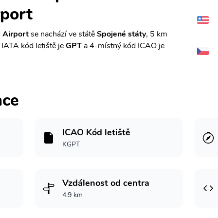
rport
l Airport
se nachází ve státě
Spojené státy
, 5 km
. IATA kód letiště je
GPT
a 4-místný kód ICAO je
ace
ICAO Kód letiště
KGPT
Vzdálenost od centra
4.9 km