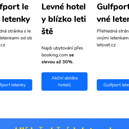
fport le
Gulfport
Levné hotel
 letenky
vné lete
y blízko leti
ště
dná stránka s le
Přehledná strán
letenkami od ob
vnými letenkam
.cz
letsvet.cz
Najdi ubytování přes
booking.com
se
slevou až 30%.
Akční abídka
fport letenky
hotelů
Gulfport let