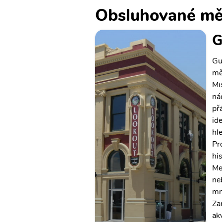
Obsluhované mě
G
Gu
mě
Mi
ná
př
ide
hl
Pr
hi
Me
ne
mn
Za
ak