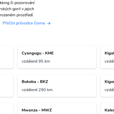
ekking či pozorování
rských goril v jejich
irozeném prostředí.
Přečíst průvodce Goma
Cyangugu - KME
Kigal
vzdálené 95 km
vzdá
Bukoba - BKZ
Kigo
vzdálené 290 km
vzdá
Mwanza - MWZ
Kale