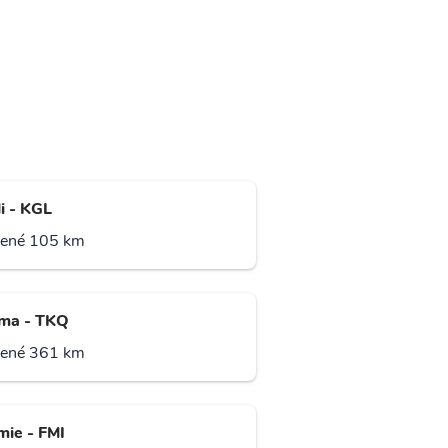
i - KGL
lené 105 km
ma - TKQ
lené 361 km
mie - FMI