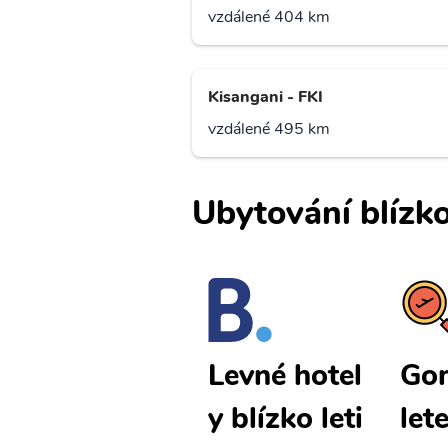
vzdálené 404 km
Kisangani - FKI
vzdálené 495 km
Ubytování blízko
Goma levné
Gom
Levné hotel
letenky
let
y blízko leti