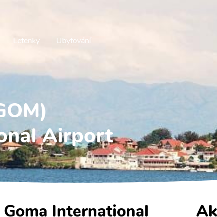
Letenky
Ubytování
(GOM)
onal Airport
- Goma International
Ak