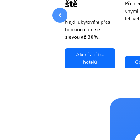
ště
Přehledná stránka s le
Přehle
vnými letenkami od ob
vnými 
letsvet.cz
letsvet
Najdi ubytování přes
booking.com
se
slevou až 30%.
Akční abídka
Goma letenky
hotelů
Go