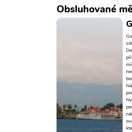
Obsluhované mě
G
Go
si
De
př
mí
ne
bo
Ná
po
Ny
pe
ná
oc
kt