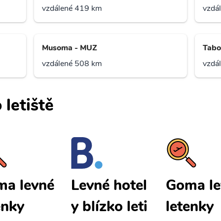
vzdálené 419 km
vzdá
Musoma - MUZ
Tabo
vzdálené 508 km
vzdá
 letiště
a levné
Goma le
Levné hotel
enky
letenky
y blízko leti