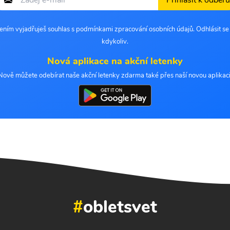
Přihlásit k odběru
šením vyjadřuješ souhlas s podmínkami zpracování osobních údajů. Odhlásit s
kdykoliv.
Nová aplikace na akční letenky
Nově můžete odebírat naše akční letenky zdarma také přes naší novou aplikaci
#
obletsvet