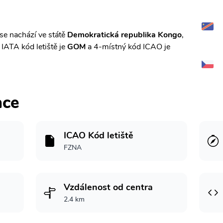
se nachází ve státě
Demokratická republika Kongo
,
. IATA kód letiště je
GOM
a 4-místný kód ICAO je
ace
ICAO Kód letiště
FZNA
Vzdálenost od centra
2.4 km