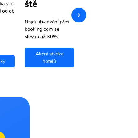
ště
ka s le
Přehledná stránka s le
i od ob
vnými letenkami od ob
letsvet.cz
Najdi ubytování přes
booking.com
se
slevou až 30%.
Akční abídka
nky
hotelů
Goma letenky