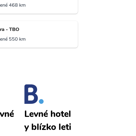
lené 468 km
ra - TBO
lené 550 km
vné
Goma levné
Levné hotel
letenky
y blízko leti