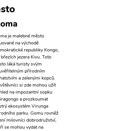
sto
oma
ma je malebné město
tuované na východě
mokratické republiky Kongo,
i březích jezera Kivu. Toto
sto láká turisty svým
uvěřitelným přírodním
hatstvím a zelenými kopců.
vštěvníci si zde mohou užít
hled na impozantní sopku
iragongo a prozkoumat
strý ekosystém Virunga
rodního parku. Gomu rovněž
ení milovníci dobrodružství,
eří se mohou vydat na