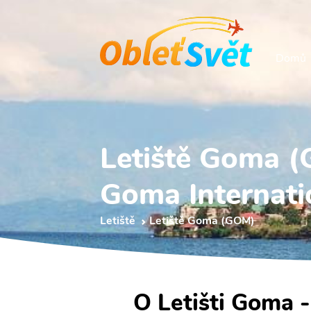
Domů
Letiště Goma 
Goma Internati
Letiště
Letiště Goma (GOM)
O Letišti Goma 