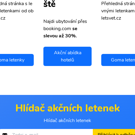
ště
dná stránka s le
Přehledná strán
letenkami od ob
vnými letenkam
.cz
letsvet.cz
Najdi ubytování přes
booking.com
se
slevou až 30%.
Akční abídka
ma letenky
hotelů
Goma lete
Hlídač akčních letenek
Hlídač akčních letenek