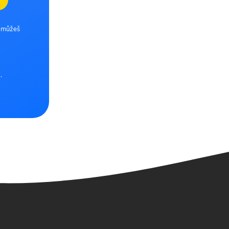
e můžeš
.