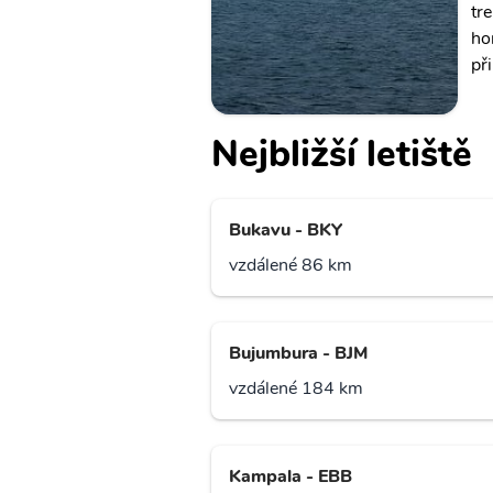
tr
ho
př
Nejbližší letiště
Bukavu - BKY
vzdálené 86 km
Bujumbura - BJM
vzdálené 184 km
Kampala - EBB