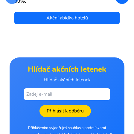
30%.
Akční abídka hotelů
Hlídač akčních letenek
Hlídač akčních letenek
Přihlásit k odběru
Přihlášením vyjadřuješ souhlas s podmínkami