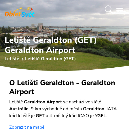
Letiště Geraldton (GET)
Geraldton Airport
Letiště
Letiště Geraldton (GET)
O Letišti Geraldton - Geraldton
Airport
Letiště
Geraldton Airport
se nachází ve státě
Austrálie
, 9 km východně od města
Geraldton
. IATA
kód letiště je
GET
a 4-místný kód ICAO je
YGEL
.
Zobrazit na mapě