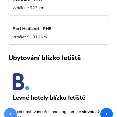
vzdálené 923 km
Port Hedland - PHE
vzdálené 1016 km
Ubytování blízko letiště
G
Levné hotely blízko letiště
sv
Př
Najdi ubytování přes booking.com
se slevou až
et