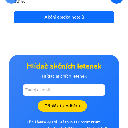
30%.
Akční abídka hotelů
Hlídač akčních letenek
Hlídač akčních letenek
Přihlásit k odběru
Přihlášením vyjadřuješ souhlas s podmínkami