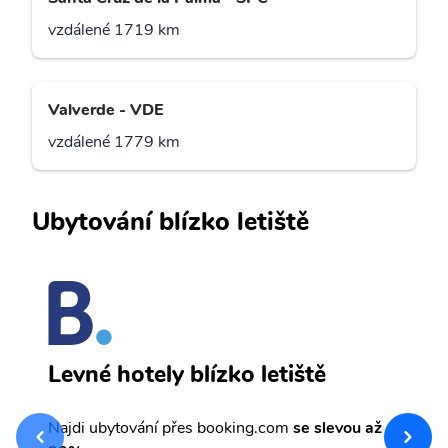
vzdálené 1719 km
Valverde - VDE
vzdálené 1779 km
Ubytování blízko letiště
F
Levné hotely blízko letiště
sv
Př
Najdi ubytování přes booking.com
se slevou až
et