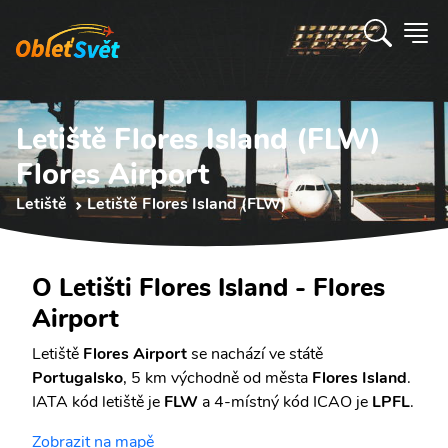
Letiště Flores Island (FLW)
Flores Airport
Letiště
Letiště Flores Island (FLW)
O Letišti Flores Island - Flores
Airport
Letiště
Flores Airport
se nachází ve státě
Portugalsko
, 5 km východně od města
Flores Island
.
IATA kód letiště je
FLW
a 4-místný kód ICAO je
LPFL
.
Zobrazit na mapě