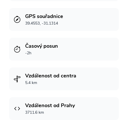
GPS souřadnice
39.4553, -31.1314
Časový posun
-2h
Vzdálenost od centra
5.4 km
Vzdálenost od Prahy
3711.6 km