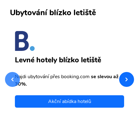
Ubytování blízko letiště
F
Levné hotely blízko letiště
sv
Př
Najdi ubytování přes booking.com
se slevou až
et
30%.
Akční abídka hotelů