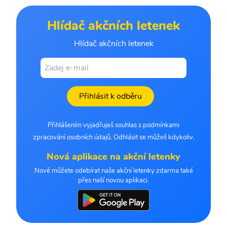
Hlídač akčních letenek
Hlídač akčních letenek
Přihlásit k odběru
Přihlášením vyjadřuješ souhlas s podmínkami
zpracování osobních údajů. Odhlásit se můžeš kdykoliv.
Nová aplikace na akční letenky
Nově můžete odebírat naše akční letenky zdarma také
přes naší novou aplikaci.