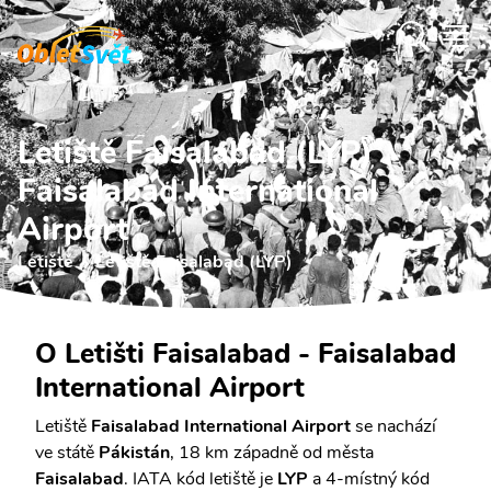
Letiště Faisalabad (LYP)
Faisalabad International
Airport
Letiště
Letiště Faisalabad (LYP)
O Letišti Faisalabad - Faisalabad
International Airport
Letiště
Faisalabad International Airport
se nachází
ve státě
Pákistán
, 18 km západně od města
Faisalabad
. IATA kód letiště je
LYP
a 4-místný kód