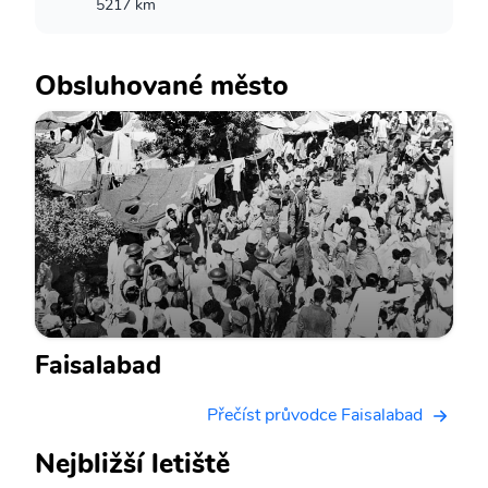
5217 km
Obsluhované město
Faisalabad
Přečíst průvodce Faisalabad
Nejbližší letiště