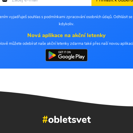
Přihlásit k odběru
šením vyjadřuješ souhlas s podmínkami zpracování osobních údajů. Odhlásit s
kdykoliv.
Nová aplikace na akční letenky
Nově můžete odebírat naše akční letenky zdarma také přes naší novou aplikaci
#
obletsvet