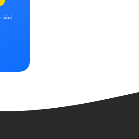
e můžeš
.