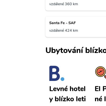
vzdálené 360 km
Santa Fe - SAF
vzdálené 424 km
Ubytování blízko
El Paso lev
El 
Levné hotel
né letenky
né 
y blízko leti