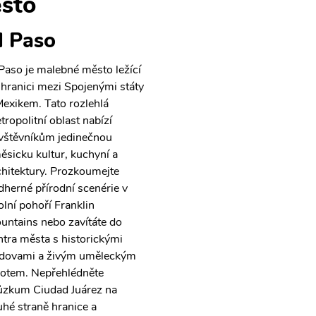
sto
l Paso
 Paso je malebné město ležící
 hranici mezi Spojenými státy
Mexikem. Tato rozlehlá
tropolitní oblast nabízí
vštěvníkům jedinečnou
ěsicku kultur, kuchyní a
chitektury. Prozkoumejte
dherné přírodní scenérie v
olní pohoří Franklin
untains nebo zavítáte do
ntra města s historickými
dovami a živým uměleckým
votem. Nepřehlédněte
ůzkum Ciudad Juárez na
uhé straně hranice a