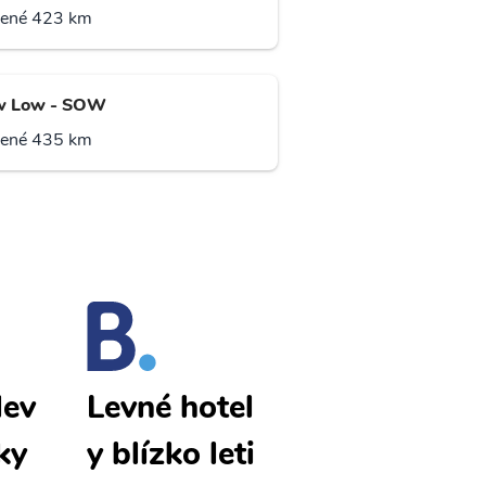
lené 423 km
w Low - SOW
lené 435 km
lev
El Paso lev
Levné hotel
ky
né letenky
y blízko leti