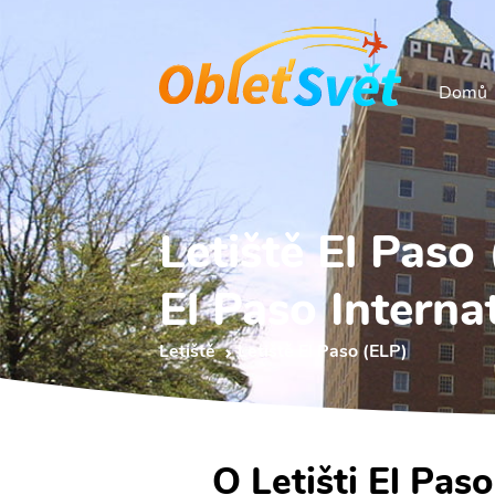
Domů
Letiště El Paso
El Paso Interna
Letiště
Letiště El Paso (ELP)
O Letišti El Paso