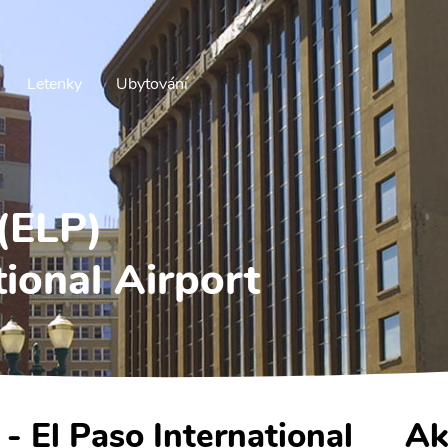
Letenky
Ubytování
 (ELP)
tional Airport
 - El Paso International
Ak