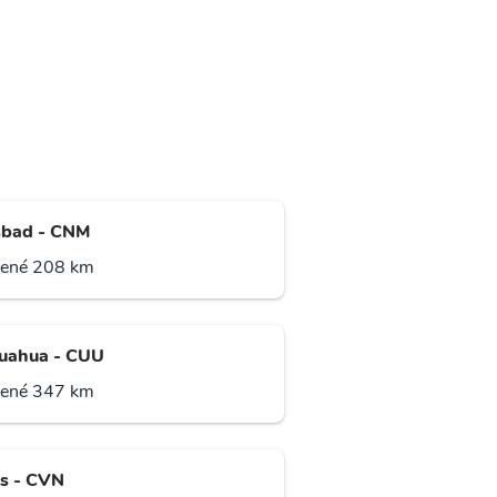
sbad - CNM
lené 208 km
uahua - CUU
lené 347 km
is - CVN