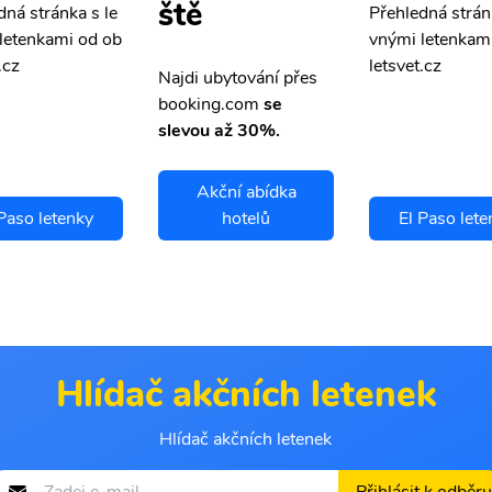
ště
dná stránka s le
Přehledná strán
letenkami od ob
vnými letenkam
.cz
letsvet.cz
Najdi ubytování přes
booking.com
se
slevou až 30%.
Akční abídka
 Paso letenky
hotelů
El Paso lete
Hlídač akčních letenek
Hlídač akčních letenek