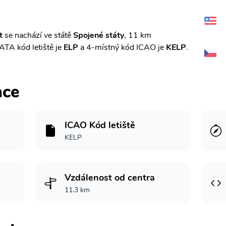
t
se nachází ve státě
Spojené státy
, 11 km
IATA kód letiště je
ELP
a 4-místný kód ICAO je
KELP
.
ace
ICAO Kód letiště
KELP
Vzdálenost od centra
11.3 km