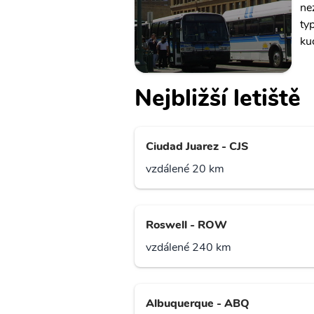
ne
ty
ku
Nejbližší letiště
Ciudad Juarez - CJS
vzdálené 20 km
Roswell - ROW
vzdálené 240 km
Albuquerque - ABQ