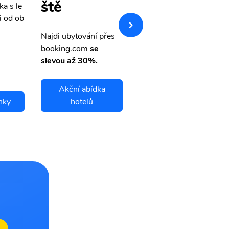
ště
ka s le
Přehledná stránka s le
i od ob
vnými letenkami od ob
letsvet.cz
Najdi ubytování přes
booking.com
se
slevou až 30%.
Akční abídka
nky
hotelů
El Paso letenky