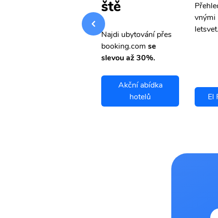
ště
Přehledná stránka s le
Přehle
vnými letenkami od ob
vnými 
letsvet.cz
letsvet
Najdi ubytování přes
booking.com
se
slevou až 30%.
Akční abídka
El Paso letenky
hotelů
El