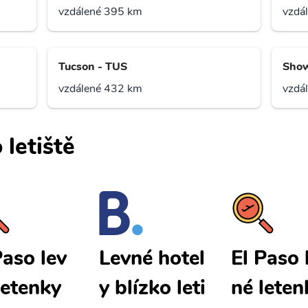
vzdálené 395 km
vzdá
Tucson - TUS
Sho
vzdálené 432 km
vzdá
 letiště
Paso lev
El Paso 
Levné hotel
letenky
né leten
y blízko leti