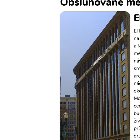
Obsluhované mě
E
El
na
a 
me
ná
sm
ar
ná
ok
Mo
ce
bu
ži
pr
dr