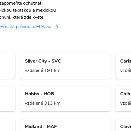
zapomeňte ochutnat
pickou texaskou a mexickou
chyni, která zde kvete.
Přečíst průvodce El Paso
Silver City - SVC
Carl
vzdálené 191 km
vzdá
Hobbs - HOB
Chih
vzdálené 313 km
vzdá
Midland - MAF
Clov