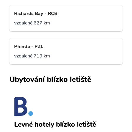
Richards Bay - RCB
vzdálené 627 km
Phinda - PZL
vzdálené 719 km
Ubytování blízko letiště
E
Levné hotely blízko letiště