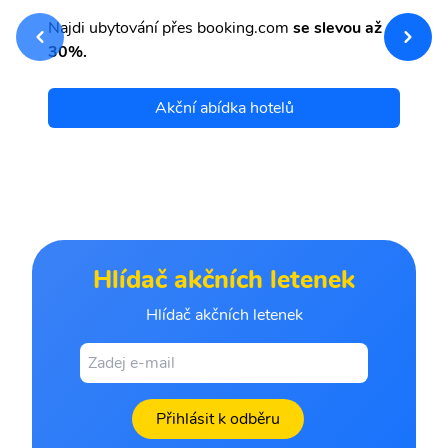
sv
Př
Najdi ubytování přes booking.com
se slevou až
et
30%.
Akční abídka hotelů
Hlídač akčních letenek
Hlídač akčních letenek
Přihlásit k odběru