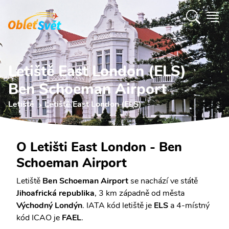
Letiště East London (ELS)
Ben Schoeman Airport
Letiště
Letiště East London (ELS)
O Letišti East London - Ben
Schoeman Airport
Letiště
Ben Schoeman Airport
se nachází ve státě
Jihoafrická republika
, 3 km západně od města
Východný Londýn
. IATA kód letiště je
ELS
a 4-místný
kód ICAO je
FAEL
.