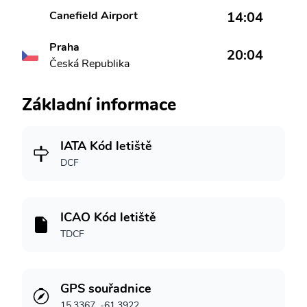
Canefield Airport
14:04
Praha
20:04
Česká Republika
Základní informace
IATA Kód letiště
DCF
ICAO Kód letiště
TDCF
GPS souřadnice
15.3367, -61.3922