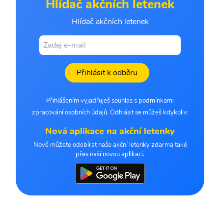
Hlídač akčních letenek
Hlídač akčních letenek
Přihlásit k odběru
Přihlášením vyjadřuješ souhlas s podmínkami
zpracování osobních údajů. Odhlásit se můžeš kdykoliv.
Nová aplikace na akční letenky
Nově můžete odebírat naše akční letenky zdarma také
přes naší novou aplikaci.