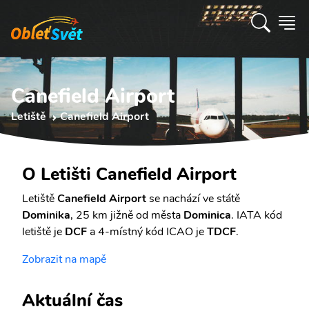
Canefield Airport
Letiště
Canefield Airport
O Letišti Canefield Airport
Letiště
Canefield Airport
se nachází ve státě
Dominika
, 25 km jižně od města
Dominica
. IATA kód
letiště je
DCF
a 4-místný kód ICAO je
TDCF
.
Zobrazit na mapě
Aktuální čas