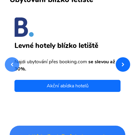
L
Levné hotely blízko letiště
sv
Př
Najdi ubytování přes booking.com
se slevou až
et
30%.
Akční abídka hotelů